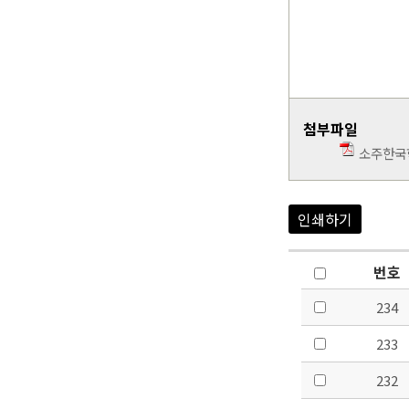
첨부파일
소주한국학
인쇄하기
번호
234
233
232