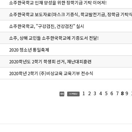
소주한국학교 인재 양성을 위한 장학기금 기탁 이어져!
소주한국학교 보도자료(마스크 기증식, 학교발전기금, 장학금 기탁식
소주한국학교, "구강검진, 건강검진" 실시
소주, 상해 교민들 소주한국학교에 기증도서 전달!
2020 청소년 통일축제
2020학년도 2학기 학생회 선거, 재난대피훈련
2020학년 2학기 (주)비상교육 교육기부 전수식
1
2
3
4
5
6
7
8
9