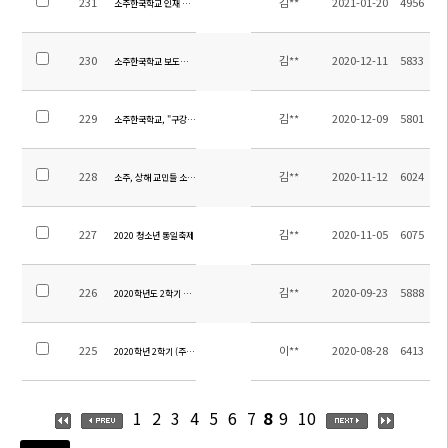
231
김**
2021-01-20
4956
소주한국학교 인재 양성을 위한 장학기금 기탁 이어져!
230
김**
2020-12-11
5833
소주한국학교 보도자료(마스크 기증식, 학교발전기금, 장학금 기탁식)
229
김**
2020-12-09
5801
소주한국학교, "구강검진, 건강검진" 실시
228
김**
2020-11-12
6024
소주, 상해 교민들 소주한국학교에 기증도서 전달!
227
김**
2020-11-05
6075
2020 청소년 통일축제
226
김**
2020-09-23
5888
2020학년도 2학기 학생회 선거, 재난대피훈련
225
이**
2020-08-28
6413
2020학년 2학기 (주)비상교육 교육기부 전수식
1
2
3
4
5
6
7
8
9
10