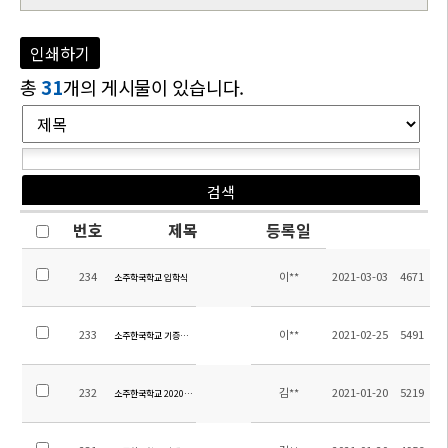
인쇄하기
총
31
개의 게시물이 있습니다.
번호
제목
등록일
234
이**
2021-03-03
4671
소주학국학교 입학식
233
이**
2021-02-25
5491
소주한국학교 기증도서 전달식
232
김**
2021-01-20
5219
소주한국학교 2020학년도 졸업식 거행