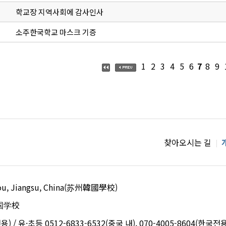
학교장 지역사회에 감사인사
소주한국학교 마스크 기증
1
2
3
4
5
6
7
8
9
찾아오시는 길
uzhou, Jiangsu, China(苏州韓國學校)
国学校
용) / 유·초등 0512-6833-6532(중국 내), 070-4005-8604(한국전