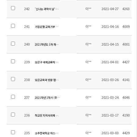
242
이**
2021-04-27
4263
'신나는 과학의 날' 행사 운영
241
이**
2021-04-16
4009
기업은행 교육기부 경제교육
240
이**
2021-04-15
4001
2021학년도 1차 재난대피훈련
239
이**
2021-04-01
4427
오강구 국제교류처 방문
238
이**
2021-03-26
4141
오강교육국 방문 협의회
237
이**
2021-03-24
4046
2021학년 1학기 (주)비상교육 교육기부 전수식
236
이**
2021-03-17
4190
학교장 지역사회에 감사인사
235
이**
2021-03-03
4429
소주한국학교 마스크 기증