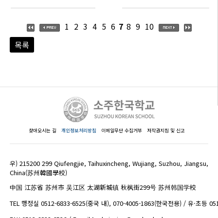
1
2
3
4
5
6
7
8
9
10
목록
찾아오시는 길
개인정보처리방침
이메일무단 수집거부
저작권지침 및 신고
우) 215200 299 Qiufengjie, Taihuxincheng, Wujiang, Suzhou, Jiangsu,
China(苏州韓國學校)
中国 江苏省 苏州市 吴江区 太湖新城镇 秋枫街299号 苏州韩国学校
TEL 행정실 0512-6833-6525(중국 내), 070-4005-1863(한국전용) / 유·초등 05