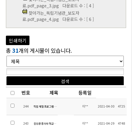
료.pdf_page_3.jpg
다운로드 수 : [ 4 ]
찾아가는_독립기념관_보도자
료.pdf_page_4.jpg
다운로드 수 : [ 6 ]
인쇄하기
총
31
개의 게시물이 있습니다.
번호
제목
등록일
244
이**
2021-04-30
4725
직업 체험 프로그램 운영
243
이**
2021-04-29
4748
김민관 중의사 학교발전기금 기탁