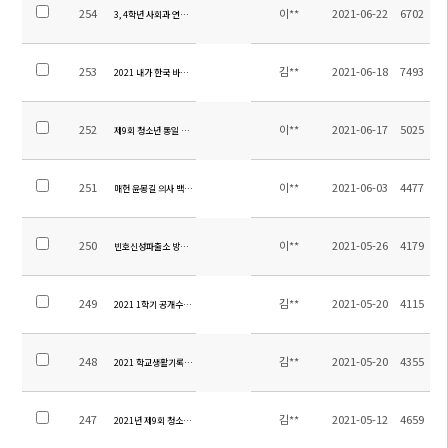
254
이**
2021-06-22
6702
3, 4학년 사회과 연계 역사탐방 현장학습
253
김**
2021-06-18
7493
2021 내가 한국 바로 알리기의 주인공 에세이 공모전 안내 ( 한국학중앙연구회 주최)
252
이**
2021-06-17
5025
제9회 청소년 통일 축제 시상식
251
이**
2021-06-03
4477
매헌 윤봉길 의사 백일장 시상식
250
이**
2021-05-26
4179
빈호신성파출소 방문 협의회
249
김**
2021-05-20
4115
2021 1학기 공개수업의 날 풍경
248
김**
2021-05-20
4355
2021 학교생활기록부 변경사항 정리 안내
247
김**
2021-05-12
4659
2021년 제9회 청소년 통일 축제 관련 안내