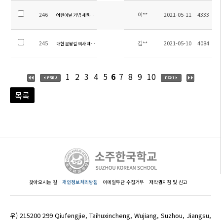
246
이**
2021-05-11
4333
어린이날 기념 체육대회
245
김**
2021-05-10
4084
매헌 윤봉길 의사 제89주년 상해 의거 기념 제17회 한글 백일장 결과 안내
1
2
3
4
5
6
7
8
9
10
목록
찾아오시는 길
개인정보처리방침
이메일무단 수집거부
저작권지침 및 신고
우) 215200 299 Qiufengjie, Taihuxincheng, Wujiang, Suzhou, Jiangsu,