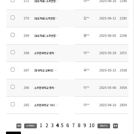
271
이**
2025-06-16
2140
[보도자료] 소주연합타임즈_2025 유초등부 과학행사
270
김**
2025-06-12
2283
[보도자료]소주연합타임즈_2025학년도 음악경연대회
269
관**
2025-06-03
2206
[보도자료] 소주연합타임즈_SKS광고제, 영어디베이트
268
이**
2025-05-28
2073
소주한국학교 영자신문 5월호
267
우**
2025-05-13
2558
[중국학교 교류전] 스포츠 및 문화 교류전 with 오강고등학교
266
이**
2025-05-06
3054
소주한국학교 영자신문 4월호
265
이**
2025-04-16
2839
소주한국학교 ‘SKS 태권도 시범단’ 발대식 개최 “K-컬처 문화 확산, 청소년 교류 강화”(상해한
1
2
3
4
5
6
7
8
9
10