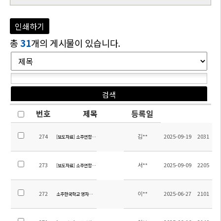
인쇄하기
총
31
개의 게시물이 있습니다.
번호
제목
등록일
274
김**
2025-09-19
2031
[보도자료] 소주연합타임즈_광복 80주년 특집기사
273
서**
2025-09-09
2205
[보도자료] 소주연합타임즈_2025 중등 외국어 합창대회
272
이**
2025-06-27
2101
소주한국학교 영자신문 6월호