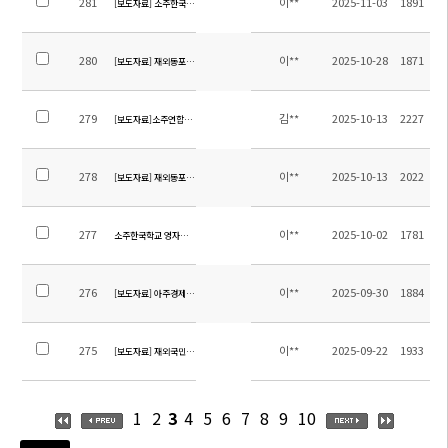
281
이**
2025-11-03
1891
[보도자료] 소주한국학교 SKS 태권도 시범단 오강고등학교 체육대회 개막식 공연
280
이**
2025-10-28
1871
[보도자료] 재외동포신문_이상철 본교 이사장님 인터뷰 기사 '쑤저우 한국학교의 기
279
김**
2025-10-13
2227
[보도자료]소주연합타임즈_통일교육 및 한글교육주간 기사
278
이**
2025-10-13
2022
[보도자료] 재외동포신문_中국제학교 위기 속 성공모델 만드는 '소주한국학교'
277
이**
2025-10-02
1781
소주한국학교 영자신문 9월호
276
이**
2025-09-30
1884
[보도자료] 아주경제 : 다름을 존중하는 힘, 세계를 아는 열쇠(소주한국학교 교장)
275
이**
2025-09-22
1933
[보도자료] 재외국민기관포탈 2025.9월 소식지 - SKS태권도시범단 발대식
1
2
3
4
5
6
7
8
9
10