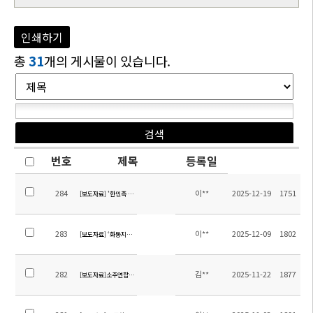
인쇄하기
총
31
개의 게시물이 있습니다.
번호
제목
등록일
284
이**
2025-12-19
1751
[보도자료] '한민족 하나로' 라디오 방송 소주한국학교 설립 관련 이상철 이사장 및 초대교장 
283
이**
2025-12-09
1802
[보도자료] ‘화동지역 소주-무석-상해 3개 한국학교 교직원 연합연수’ [상해한인신문]
282
김**
2025-11-22
1877
[보도자료]소주연합타임즈_English Week 기사