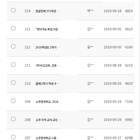
214
박**
2019-09-18
6819
한글창제 573주년 한글날 기념 시화전 안내
213
김**
2019-09-05
6610
"찾아가는 독립기념관" 행사 안내
212
윤**
2019-09-05
6160
2019학년도 2학기 학생회 임원 당선 공고
211
김**
2019-08-28
6210
(주)비상교육, 초등 참고서 기부
210
김**
2019-08-26
6620
올해 2학기 학생 수 400명 돌파!
209
김**
2019-05-29
7126
소주한국학교, 2019년 청소년 통일 축제를 빛내다!
208
김**
2019-05-29
6993
소주 지역 교사 교민 대상 재외교육 설명회 개최
207
김**
2019-05-17
6398
소주한국학교 스포츠 교류를 통해 유관기관과의 협력 강화