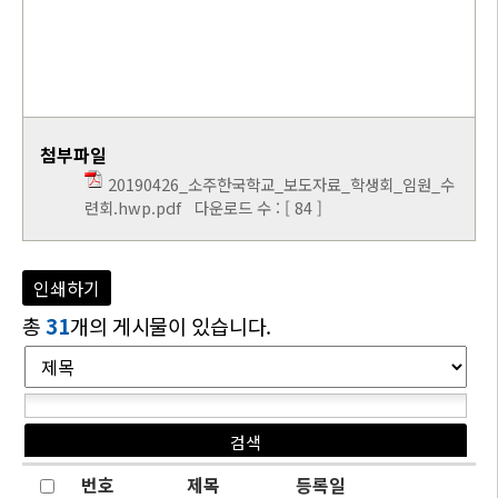
첨부파일
20190426_소주한국학교_보도자료_학생회_임원_수
련회.hwp.pdf
다운로드 수 : [ 84 ]
인쇄하기
총
31
개의 게시물이 있습니다.
번호
제목
등록일