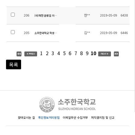
206
한**
2019-05-09
6438
(사)매헌 윤봉길 의사 기념 사업회 주관 한국학생 한글 백일장 수상자 시상식
205
김**
2019-05-09
6446
소주한국학교 학생회 임원 수련회
1
2
3
4
5
6
7
8
9
10
목록
찾아오시는 길
개인정보처리방침
이메일무단 수집거부
저작권지침 및 신고