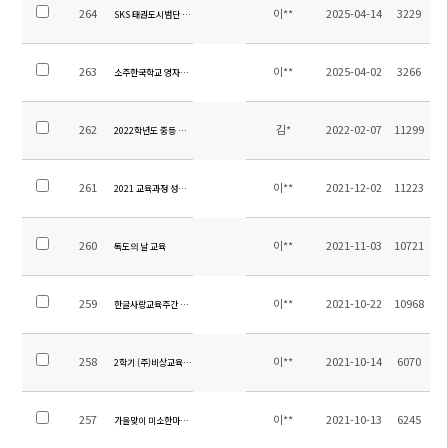
264
이**
2025-04-14
3229
SKS 태권도시범단 발대식(소주연합타임즈)
263
이**
2025-04-02
3266
소주한국학교 영자신문 3월호
262
김*
2022-02-07
11299
2022학년도 중등 교과서 목록 수정 안내
261
이**
2021-12-02
11223
2021 교육과정 성과 발표회
260
이**
2021-11-03
10721
독도의 날 교육
259
이**
2021-10-22
10968
한글사랑교육주간 운영
258
이**
2021-10-14
6070
2학기 (주)비상교육 문제집 기부
257
이**
2021-10-13
6245
가을맞이 미소한마당 개최