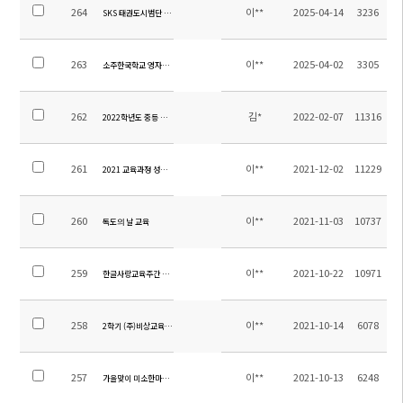
264
이**
2025-04-14
3236
SKS 태권도시범단 발대식(소주연합타임즈)
263
이**
2025-04-02
3305
소주한국학교 영자신문 3월호
262
김*
2022-02-07
11316
2022학년도 중등 교과서 목록 수정 안내
261
이**
2021-12-02
11229
2021 교육과정 성과 발표회
260
이**
2021-11-03
10737
독도의 날 교육
259
이**
2021-10-22
10971
한글사랑교육주간 운영
258
이**
2021-10-14
6078
2학기 (주)비상교육 문제집 기부
257
이**
2021-10-13
6248
가을맞이 미소한마당 개최