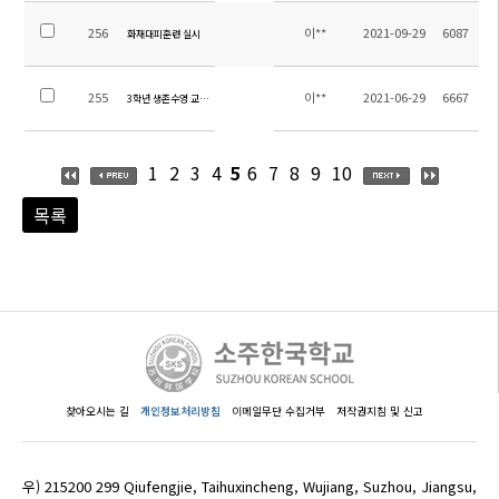
256
이**
2021-09-29
6087
화재대피훈련 실시
255
이**
2021-06-29
6667
3학년 생존수영 교육 실시
1
2
3
4
5
6
7
8
9
10
목록
찾아오시는 길
개인정보처리방침
이메일무단 수집거부
저작권지침 및 신고
우) 215200 299 Qiufengjie, Taihuxincheng, Wujiang, Suzhou, Jiangsu,