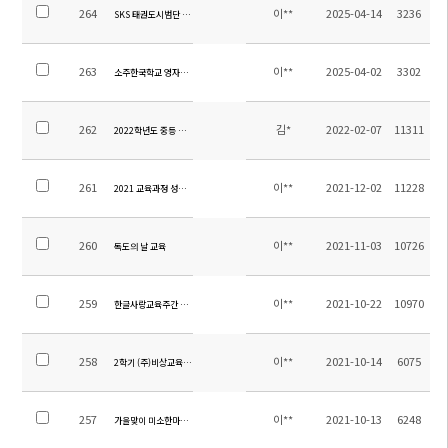
264
이**
2025-04-14
3236
SKS 태권도시범단 발대식(소주연합타임즈)
263
이**
2025-04-02
3302
소주한국학교 영자신문 3월호
262
김*
2022-02-07
11311
2022학년도 중등 교과서 목록 수정 안내
261
이**
2021-12-02
11228
2021 교육과정 성과 발표회
260
이**
2021-11-03
10726
독도의 날 교육
259
이**
2021-10-22
10970
한글사랑교육주간 운영
258
이**
2021-10-14
6075
2학기 (주)비상교육 문제집 기부
257
이**
2021-10-13
6248
가을맞이 미소한마당 개최