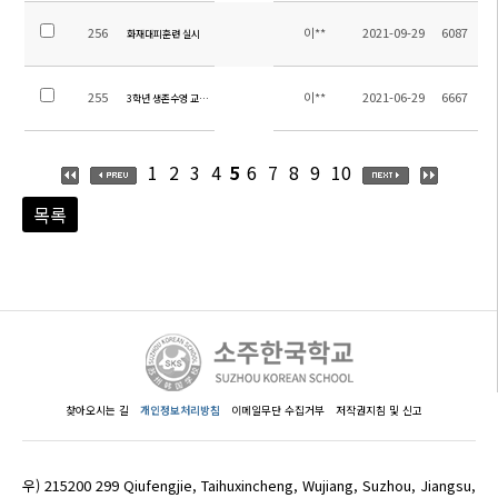
256
이**
2021-09-29
6087
화재대피훈련 실시
255
이**
2021-06-29
6667
3학년 생존수영 교육 실시
1
2
3
4
5
6
7
8
9
10
목록
찾아오시는 길
개인정보처리방침
이메일무단 수집거부
저작권지침 및 신고
우) 215200 299 Qiufengjie, Taihuxincheng, Wujiang, Suzhou, Jiangsu,