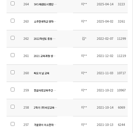
264
이**
2025-04-14
3223
SKS 태권도시범단 발대식(소주연합타임즈)
263
이**
2025-04-02
3261
소주한국학교 영자신문 3월호
262
김*
2022-02-07
11299
2022학년도 중등 교과서 목록 수정 안내
261
이**
2021-12-02
11219
2021 교육과정 성과 발표회
260
이**
2021-11-03
10717
독도의 날 교육
259
이**
2021-10-22
10967
한글사랑교육주간 운영
258
이**
2021-10-14
6069
2학기 (주)비상교육 문제집 기부
257
이**
2021-10-13
6244
가을맞이 미소한마당 개최