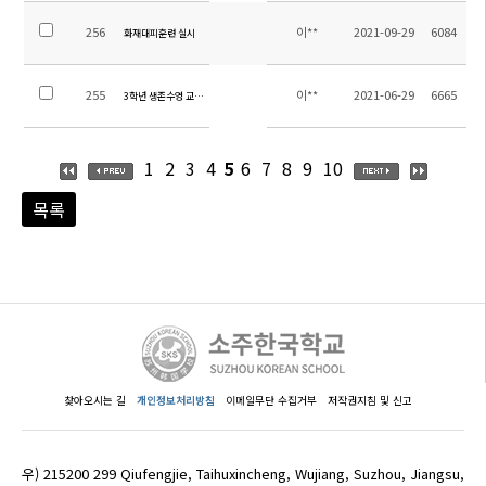
256
이**
2021-09-29
6084
화재대피훈련 실시
255
이**
2021-06-29
6665
3학년 생존수영 교육 실시
1
2
3
4
5
6
7
8
9
10
목록
찾아오시는 길
개인정보처리방침
이메일무단 수집거부
저작권지침 및 신고
우) 215200 299 Qiufengjie, Taihuxincheng, Wujiang, Suzhou, Jiangsu,