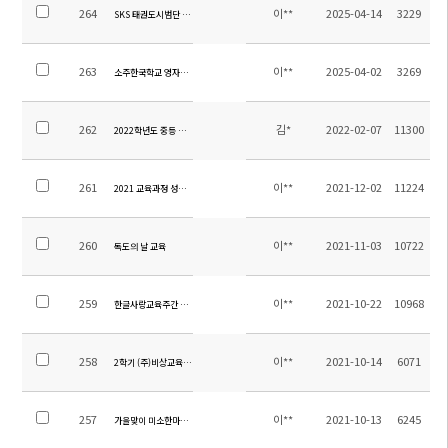
264
이**
2025-04-14
3229
SKS 태권도시범단 발대식(소주연합타임즈)
263
이**
2025-04-02
3269
소주한국학교 영자신문 3월호
262
김*
2022-02-07
11300
2022학년도 중등 교과서 목록 수정 안내
261
이**
2021-12-02
11224
2021 교육과정 성과 발표회
260
이**
2021-11-03
10722
독도의 날 교육
259
이**
2021-10-22
10968
한글사랑교육주간 운영
258
이**
2021-10-14
6071
2학기 (주)비상교육 문제집 기부
257
이**
2021-10-13
6245
가을맞이 미소한마당 개최