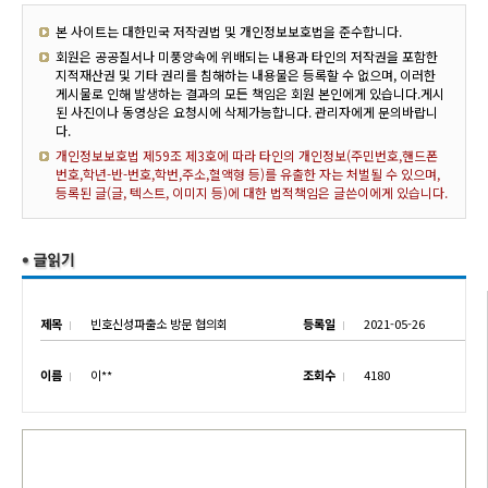
본 사이트는 대한민국 저작권법 및 개인정보보호법을 준수합니다.
회원은 공공질서나 미풍양속에 위배되는 내용과 타인의 저작권을 포함한
지적재산권 및 기타 권리를 침해하는 내용물은 등록할 수 없으며, 이러한
게시물로 인해 발생하는 결과의 모든 책임은 회원 본인에게 있습니다.게시
된 사진이나 동영상은 요청시에 삭제가능합니다. 관리자에게 문의바랍니
다.
개인정보보호법 제59조 제3호에 따라 타인의 개인정보(주민번호,핸드폰
번호,학년-반-번호,학번,주소,혈액형 등)를 유출한 자는 처벌될 수 있으며,
등록된 글(글, 텍스트, 이미지 등)에 대한 법적책임은 글쓴이에게 있습니다.
제목
빈호신성파출소 방문 협의회
등록일
2021-05-26
이름
이**
조회수
4180