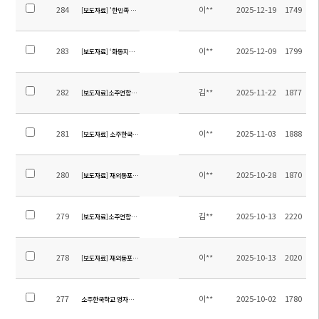
284
이**
2025-12-19
1749
[보도자료] '한민족 하나로' 라디오 방송 소주한국학교 설립 관련 이상철 이사장 및 초대교장 
283
이**
2025-12-09
1799
[보도자료] ‘화동지역 소주-무석-상해 3개 한국학교 교직원 연합연수’ [상해한인신문]
282
김**
2025-11-22
1877
[보도자료]소주연합타임즈_English Week 기사
281
이**
2025-11-03
1888
[보도자료] 소주한국학교 SKS 태권도 시범단 오강고등학교 체육대회 개막식 공연
280
이**
2025-10-28
1870
[보도자료] 재외동포신문_이상철 본교 이사장님 인터뷰 기사 '쑤저우 한국학교의 기
279
김**
2025-10-13
2220
[보도자료]소주연합타임즈_통일교육 및 한글교육주간 기사
278
이**
2025-10-13
2020
[보도자료] 재외동포신문_中국제학교 위기 속 성공모델 만드는 '소주한국학교'
277
이**
2025-10-02
1780
소주한국학교 영자신문 9월호