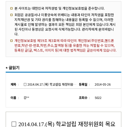
본 사이트는 대한민국 저작권법 및 개인정보보호법을 준수합니다.
회원은 공공질서나 미풍양속에 위배되는 내용과 타인의 저작권을 포함한
지적재산권 및 기타 권리를 침해하는 내용물은 등록할 수 없으며, 이러한
게시물로 인해 발생하는 결과의 모든 책임은 회원 본인에게 있습니다.게시
된 사진이나 동영상은 요청시에 삭제가능합니다. 관리자에게 문의바랍니
다.
개인정보보호법 제59조 제3호에 따라 타인의 개인정보(주민번호,핸드폰
번호,학년-반-번호,학번,주소,혈액형 등)를 유출한 자는 처벌될 수 있으며,
등록된 글(글, 텍스트, 이미지 등)에 대한 법적책임은 글쓴이에게 있습니다.
제목
□ 2014.04.17.(목) 학교설립 재정위원회 목요회의시 현장 기부운동 실시
등록일
2014-05-26
이름
강**
조회수
5022
□
목
학교설립 재정위원회 목요
2014.04.17.(
)