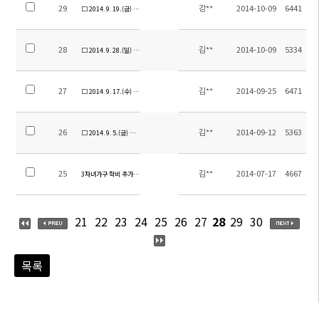
29
강**
2014-10-09
6441
□ 2014. 9. 19.(금) 안양예술고등학교 방문
28
김**
2014-10-09
5334
□ 2014. 9. 28.(일) 소주한국학교 방안설계도 최종안 제출
27
김**
2014-09-25
6471
□ 2014. 9. 17.(수) 조영민 축구교실 운영
26
김**
2014-09-12
5363
□ 2014. 9. 5.(금) 한가위 맞이 송편 만들기
25
김**
2014-07-17
4667
3자녀가구 학비 추가 감면 이사회 의결
21
22
23
24
25
26
27
28
29
30
목록