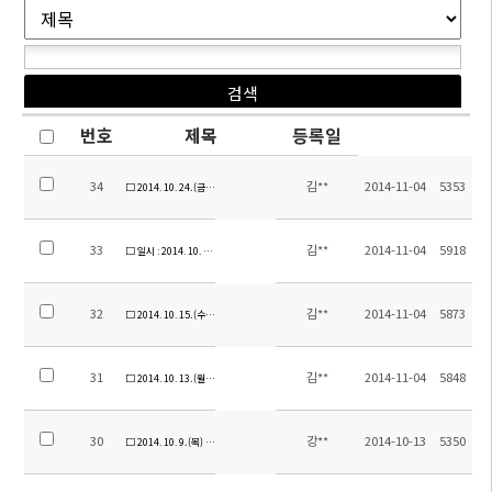
번호
제목
등록일
34
김**
2014-11-04
5353
□ 2014. 10. 24.(금) 소주한국학교 건립 기부행렬 이어져...
33
김**
2014-11-04
5918
□ 일시 : 2014. 10. 23.(목) 6학년 수학여행 , 1-4학년 현장체험학습
32
김**
2014-11-04
5873
□ 2014. 10. 15.(수) 서울 팝스오케스트라 연주회
31
김**
2014-11-04
5848
□ 2014. 10. 13.(월) 한글날 기념 글짓기 대회 수상식 실시
30
강**
2014-10-13
5350
□ 2014. 10. 9.(목) 자율도서관 운영