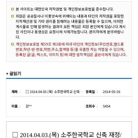
본 사이트는 대한민국 저작권법 및 개인정보보호법을 준수합니다.
회원은 공공질서나 미풍양속에 위배되는 내용과 타인의 저작권을 포함한
지적재산권 및 기타 권리를 침해하는 내용물은 등록할 수 없으며, 이러한
게시물로 인해 발생하는 결과의 모든 책임은 회원 본인에게 있습니다.게시
된 사진이나 동영상은 요청시에 삭제가능합니다. 관리자에게 문의바랍니
다.
개인정보보호법 제59조 제3호에 따라 타인의 개인정보(주민번호,핸드폰
번호,학년-반-번호,학번,주소,혈액형 등)를 유출한 자는 처벌될 수 있으며,
등록된 글(글, 텍스트, 이미지 등)에 대한 법적책임은 글쓴이에게 있습니다.
제목
□ 2014.04.03.(목) 소주한국학교 신축 재정/건축 통합위원회 개최
등록일
2014-05-26
이름
강**
조회수
5454
□
목
소주한국학교 신축 재정
2014.04.03.(
)
/