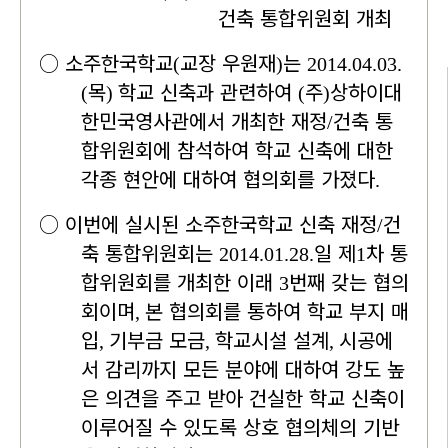
건축 통합위원회 개최
○
소주한국학교
교장 우원재
는
(
)
2014.04.03.
목
학교 신축과 관련하여
주
상하이대
(
)
(
)
한민국영사관에서 개최한 재정
건축 통
/
합위원회에 참석하여 학교 신축에 대한
각종 현안에 대하여 협의회를 가졌다
.
○
이번에 실시된 소주한국학교 신축 재정
건
/
축 통합위원회는
일 제
차 통
2014.01.28.
1
합위원회를 개최한 이래
번째 갖는 협의
3
회이며
본 협의회를 통하여 학교 부지 매
,
입
기부금 모금
학교시설 설계
시공에
,
,
,
서 감리까지 모든 분야에 대하여 강도 높
은 의견을 주고 받아 건실한 학교 신축이
이루어질 수 있도록 상호 협의체의 기반