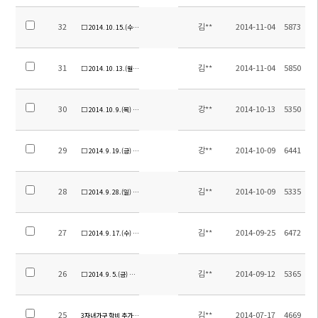
32
김**
2014-11-04
5873
□ 2014. 10. 15.(수) 서울 팝스오케스트라 연주회
31
김**
2014-11-04
5850
□ 2014. 10. 13.(월) 한글날 기념 글짓기 대회 수상식 실시
30
강**
2014-10-13
5350
□ 2014. 10. 9.(목) 자율도서관 운영
29
강**
2014-10-09
6441
□ 2014. 9. 19.(금) 안양예술고등학교 방문
28
김**
2014-10-09
5335
□ 2014. 9. 28.(일) 소주한국학교 방안설계도 최종안 제출
27
김**
2014-09-25
6472
□ 2014. 9. 17.(수) 조영민 축구교실 운영
26
김**
2014-09-12
5365
□ 2014. 9. 5.(금) 한가위 맞이 송편 만들기
25
김**
2014-07-17
4669
3자녀가구 학비 추가 감면 이사회 의결