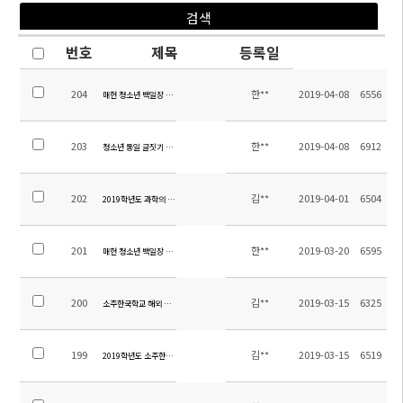
번호
제목
등록일
204
한**
2019-04-08
6556
매헌 청소년 백일장 시상식
203
한**
2019-04-08
6912
청소년 통일 글짓기 대회 시상식
202
김**
2019-04-01
6504
2019학년도 과학의 날 행사 안내
201
한**
2019-03-20
6595
매헌 청소년 백일장 안내
200
김**
2019-03-15
6325
소주한국학교 해외 첫 독도중점학교
199
김**
2019-03-15
6519
2019학년도 소주한국학교 입학식