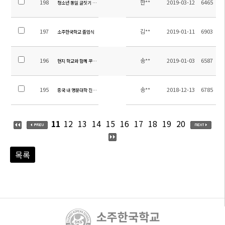
198
한**
2019-03-12
6465
청소년 통일 글짓기 대회 안내
197
김**
2019-01-11
6903
소주한국학교 졸업식
196
송**
2019-01-03
6587
현지 학교와 함께 꾸며가는 초등 학예 발표회
195
송**
2018-12-13
6785
중국 내 명문대학 진학의 발판 마련-영회국제학교와 MOU체결
11
12
13
14
15
16
17
18
19
20
목록