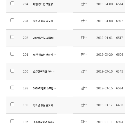
204
한**
2019-04-08
6574
매헌 청소년 백일장 시상식
203
한**
2019-04-08
6927
청소년 통일 글짓기 대회 시상식
202
김**
2019-04-01
6517
2019학년도 과학의 날 행사 안내
201
한**
2019-03-20
6606
매헌 청소년 백일장 안내
200
김**
2019-03-15
6345
소주한국학교 해외 첫 독도중점학교
199
김**
2019-03-15
6534
2019학년도 소주한국학교 입학식
198
한**
2019-03-12
6480
청소년 통일 글짓기 대회 안내
197
김**
2019-01-11
6923
소주한국학교 졸업식