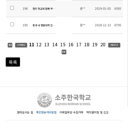
196
송**
2019-01-03
6593
현지 학교와 함께 꾸며가는 초등 학예 발표회
195
송**
2018-12-13
6795
중국 내 명문대학 진학의 발판 마련-영회국제학교와 MOU체결
11
12
13
14
15
16
17
18
19
20
목록
찾아오시는 길
개인정보처리방침
이메일무단 수집거부
저작권지침 및 신고