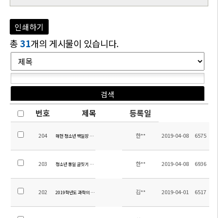
인쇄하기
총
31
개의 게시물이 있습니다.
번호
제목
등록일
204
한**
2019-04-08
6575
매헌 청소년 백일장 시상식
203
한**
2019-04-08
6936
청소년 통일 글짓기 대회 시상식
202
김**
2019-04-01
6517
2019학년도 과학의 날 행사 안내