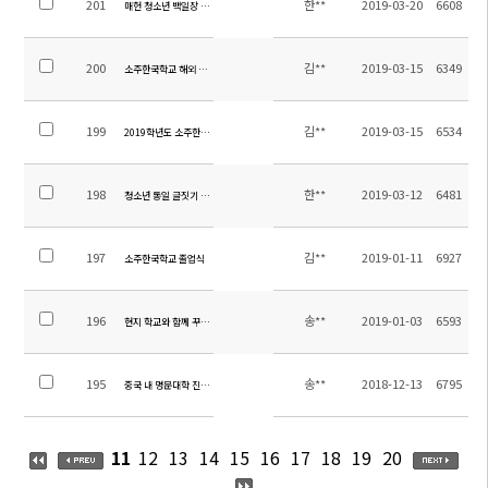
201
한**
2019-03-20
6608
매헌 청소년 백일장 안내
200
김**
2019-03-15
6349
소주한국학교 해외 첫 독도중점학교
199
김**
2019-03-15
6534
2019학년도 소주한국학교 입학식
198
한**
2019-03-12
6481
청소년 통일 글짓기 대회 안내
197
김**
2019-01-11
6927
소주한국학교 졸업식
196
송**
2019-01-03
6593
현지 학교와 함께 꾸며가는 초등 학예 발표회
195
송**
2018-12-13
6795
중국 내 명문대학 진학의 발판 마련-영회국제학교와 MOU체결
11
12
13
14
15
16
17
18
19
20