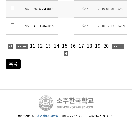
196
송**
2019-01-03
6591
현지 학교와 함께 꾸며가는 초등 학예 발표회
195
송**
2018-12-13
6789
중국 내 명문대학 진학의 발판 마련-영회국제학교와 MOU체결
11
12
13
14
15
16
17
18
19
20
목록
찾아오시는 길
개인정보처리방침
이메일무단 수집거부
저작권지침 및 신고