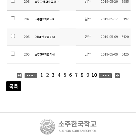
208
김**
2019-05-29
6985
소주 지역 교사 교민 대상 재외교육 설명회 개최
207
김**
2019-05-17
6392
소주한국학교 스포츠 교류를 통해 유관기관과의 협력 강화
206
한**
2019-05-09
6420
(사)매헌 윤봉길 의사 기념 사업회 주관 한국학생 한글 백일장 수상자 시상식
205
김**
2019-05-09
6425
소주한국학교 학생회 임원 수련회
1
2
3
4
5
6
7
8
9
10
목록