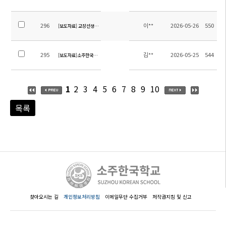
296
이**
2026-05-26
550
[보도자료] 교장선생님과 함께 하는 학교과실나무 탐방_쑤저우 오강일보
295
김**
2026-05-25
544
[보도자료]소주한국학교 "스승의 날" 행사
1
2
3
4
5
6
7
8
9
10
목록
찾아오시는 길
개인정보처리방침
이메일무단 수집거부
저작권지침 및 신고