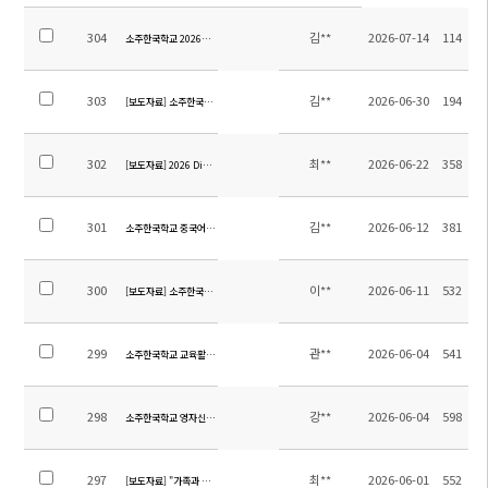
304
김**
2026-07-14
114
소주한국학교 2026학년도 1학기 다담뉴스 발행
303
김**
2026-06-30
194
[보도자료] 소주한국학교 2026학년도 출정식- 12학년의 출발을 함께 응원하다.
302
최**
2026-06-22
358
[보도자료] 2026 Digital & Science Week' 소주한국학교 초등기사
301
김**
2026-06-12
381
소주한국학교 중국어 신문 6월호
300
이**
2026-06-11
532
[보도자료] 소주한국학교 위해 벽돌장학회 세운다_재외동포신문
299
관**
2026-06-04
541
소주한국학교 교육활동 소개_우장뉴스(Wujiang NEWS)
298
강**
2026-06-04
598
소주한국학교 영자신문 6월호
297
최**
2026-06-01
552
[보도자료] "가족과 함께 하는 독서피크닉" 소주한국학교 초등기사