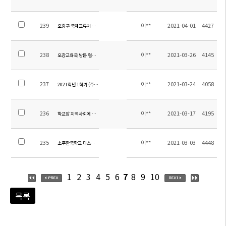
239
이**
2021-04-01
4427
오강구 국제교류처 방문
238
이**
2021-03-26
4145
오강교육국 방문 협의회
237
이**
2021-03-24
4058
2021학년 1학기 (주)비상교육 교육기부 전수식
236
이**
2021-03-17
4195
학교장 지역사회에 감사인사
235
이**
2021-03-03
4448
소주한국학교 마스크 기증
1
2
3
4
5
6
7
8
9
10
목록