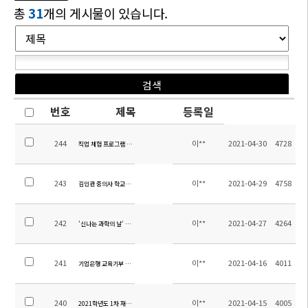
총
31
개의 게시물이 있습니다.
번호
제목
등록일
244
이**
2021-04-30
4728
직업 체험 프로그램 운영
243
이**
2021-04-29
4758
김민관 중의사 학교발전기금 기탁
242
이**
2021-04-27
4264
'신나는 과학의 날' 행사 운영
241
이**
2021-04-16
4011
기업은행 교육기부 경제교육
240
이**
2021-04-15
4005
2021학년도 1차 재난대피훈련