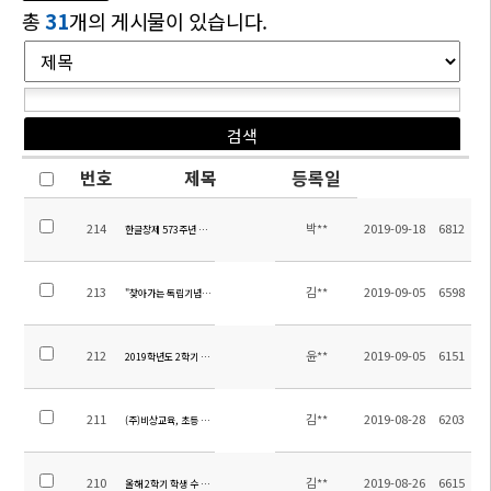
총
31
개의 게시물이 있습니다.
번호
제목
등록일
214
박**
2019-09-18
6812
한글창제 573주년 한글날 기념 시화전 안내
213
김**
2019-09-05
6598
"찾아가는 독립기념관" 행사 안내
212
윤**
2019-09-05
6151
2019학년도 2학기 학생회 임원 당선 공고
211
김**
2019-08-28
6203
(주)비상교육, 초등 참고서 기부
210
김**
2019-08-26
6615
올해 2학기 학생 수 400명 돌파!