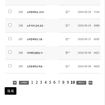
209
김**
2019-05-29
7124
소주한국학교, 2019년 청소년 통일 축제를 빛내다!
208
김**
2019-05-29
6988
소주 지역 교사 교민 대상 재외교육 설명회 개최
207
김**
2019-05-17
6393
소주한국학교 스포츠 교류를 통해 유관기관과의 협력 강화
206
한**
2019-05-09
6423
(사)매헌 윤봉길 의사 기념 사업회 주관 한국학생 한글 백일장 수상자 시상식
205
김**
2019-05-09
6428
소주한국학교 학생회 임원 수련회
1
2
3
4
5
6
7
8
9
10
목록