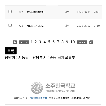
722
이**
2026-06-11
2077
2026년 재외한국학교 학생 이야기 공모전 안내
721
이**
2026-05-07
2719
제19회 세계 태권도 문화엑스포 대회 안내
1
2
3
4
5
6
7
8
9
10
목록
담당자
: 서동필
담당부서
: 중등 국제교류부
찾아오시는 길
개인정보처리방침
이메일무단 수집거부
저작권지침 및 신고