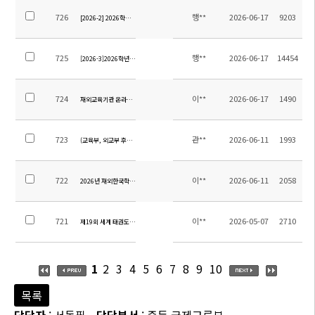
726
행**
2026-06-17
9203
[2026-2] 2026학년도 12학년 졸업여행 위탁용역 업체 선정을 위한 입찰 공고
725
행**
2026-06-17
14454
[2026-3]2026학년도 중등 현장체험학습 위탁용역 업체 선정을 위한 입찰 공고
724
이**
2026-06-17
1490
재외교육기관 온라인소식지 제13호 원고모집(7.8.까지)
723
관**
2026-06-11
1993
(교육부, 외교부 후원) 2026 내가 한국바로알리기 주인공 공모전 안내
722
이**
2026-06-11
2058
2026년 재외한국학교 학생 이야기 공모전 안내
721
이**
2026-05-07
2710
제19회 세계 태권도 문화엑스포 대회 안내
1
2
3
4
5
6
7
8
9
10
목록