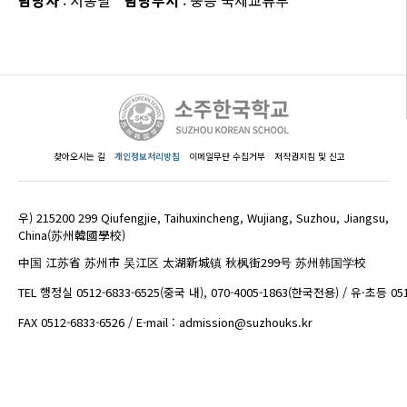
담당자
: 서동필
담당부서
: 중등 국제교류부
찾아오시는 길
개인정보처리방침
이메일무단 수집거부
저작권지침 및 신고
우) 215200 299 Qiufengjie, Taihuxincheng, Wujiang, Suzhou, Jiangsu,
China(苏州韓國學校)
中国 江苏省 苏州市 吴江区 太湖新城镇 秋枫街299号 苏州韩国学校
TEL 행정실 0512-6833-6525(중국 내), 070-4005-1863(한국전용) / 유·초등 05
FAX 0512-6833-6526 / E-mail : admission@suzhouks.kr