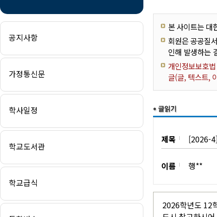
본 사이트는 대
공지사항
회원은 공공질서
인해 발생하는 
개인정보보호법 제
가정통신문
글(글, 텍스트,
학사일정
제목
[2026
1학기
학교도서관
2학기
이름
행**
도서관소개
학교급식
학교도서목록
2026학년도 1
드시 참고하시어 