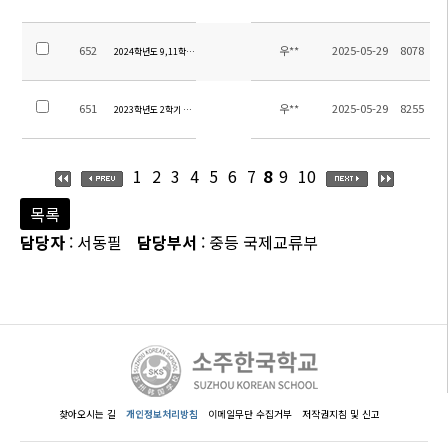
652
우**
2025-05-29
8078
2024학년도 9,11학년 수학여행 경비 정산
651
우**
2025-05-29
8255
2023학년도 2학기 현장체험학습 경비 정산 안내
1
2
3
4
5
6
7
8
9
10
목록
담당자
: 서동필
담당부서
: 중등 국제교류부
찾아오시는 길
개인정보처리방침
이메일무단 수집거부
저작권지침 및 신고