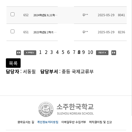
652
우**
2025-05-29
8041
2024학년도 9,11학년 수학여행 경비 정산
651
우**
2025-05-29
8236
2023학년도 2학기 현장체험학습 경비 정산 안내
1
2
3
4
5
6
7
8
9
10
목록
담당자
: 서동필
담당부서
: 중등 국제교류부
찾아오시는 길
개인정보처리방침
이메일무단 수집거부
저작권지침 및 신고