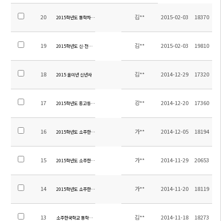
20
김**
2015-02-03
18370
2015학년도 통학차량 탑승 시간 및 위치 알림(미확정분_변동자 연락부탁드립니다.)
19
김**
2015-02-03
19810
2015학년도 신·전입생 서류 및 학비납부 안내
18
김**
2014-12-29
17320
2015 을미년 신년사
17
강**
2014-12-20
17360
2015학년도 중고등부 교과서 목록
16
가**
2014-12-05
18194
2015학년도 소주한국학교 초빙 교원(중등 영어) 재공고
15
가**
2014-11-29
20653
2015학년도 소주한국학교 초빙교원 공고
14
가**
2014-11-20
18119
2015학년도 소주한국학교 교원 현지채용 공고
13
김**
2014-11-18
18273
소주한국학교 통학차량 입찰 공고