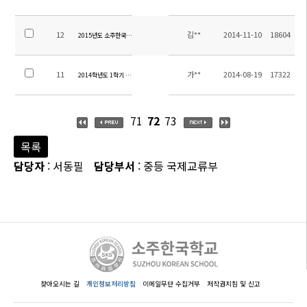
12
김**
2014-11-10
18604
2015년도 소주한국학교 행정직원 채용공고
11
가**
2014-08-19
17322
2014학년도 1학기 학교만족도 조사 결과
71
72
73
목록
담당자
: 서동필
담당부서
: 중등 국제교류부
찾아오시는 길
개인정보처리방침
이메일무단 수집거부
저작권지침 및 신고