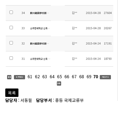
34
김**
2015-04-28
27604
蘇州韓國學校新建工程法定監理（全面負責監理）企業選拔緊急公告
33
김**
2015-04-28
20267
소주한국학교 신축공사 법적감리(전면책임감리) 업체 선정 공고
32
김**
2015-04-24
17191
蘇州韓國學校新建企業選拔緊急公告
31
김**
2015-04-24
18793
소주한국학교 신축 입찰 공고(한글)
61
62
63
64
65
66
67
68
69
70
목록
담당자
: 서동필
담당부서
: 중등 국제교류부