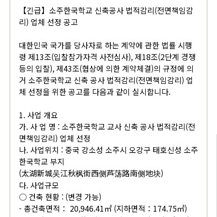
【긴급】소주한국학교 신축공사 법적감리(전면책임감
리) 업체 선정 공고
대한민국 국가를 당사자로 하는 계약에 관한 법률 시행
령 제13조(입찰참가자격 사전심사), 제18조(2단계 경쟁
등의 입찰), 제43조(협상에 의한 계약체결)의 규정에 의
거 소주한국학교 신축 공사 법적감리(전면책임감리) 업
체 선정을 위한 공고를 다음과 같이 실시합니다.
1. 사업 개요
가. 사 업 명 : 소주한국학교 교사 신축 공사 법적감리(전
면책임감리) 업체 선정
나. 사업위치 : 중국 강소성 소주시 오강구 태호신성 소주
한국학교 부지
(太湖新城吴江秋枫街西侧芦荡路南侧地块)
다. 사업규모
○ 건축 현황 : (변경 가능)
- 총건축면적： 20,946.41㎡ (지하면적：174.75㎡)