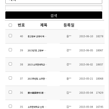
번호
제목
등록일
40
윤**
2015-06-10
18278
중고등부 교과서 목록 안내
39
강**
2015-06-05
18067
2015년 중.고등부 신.편입학 운영 계획
38
강**
2015-06-02
18657
2015 소주한국학교 교육과정 체험생 모집
37
윤**
2015-05-21
18068
2015학년도 소주한국학교 여름 방학 방과후 학교(중등) 신청안내
36
김**
2015-05-04
17429
蘇州韓國學校 新築 工事 入札 日程 變更
35
김**
2015-05-04
16745
소주한국학교 신축 공사 입찰 일정 변경