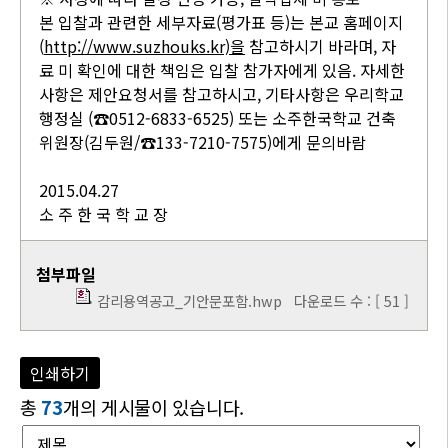
본 입찰과 관련한 세부자료(평가표 등)는 본교 홈페이지
(
http://www.suzhouks.kr)
을
참고하시기 바라며, 자
료 미 확인에 대한 책임은 입찰 참가자에게 있음. 자세한
사항은 제안요청서를 참고하시고, 기타사항은 우리학교
행정실 (☎0512-6833-6525) 또는 소주한국학교 건축
위원장(김두원/☎133-7210-7575)에게 문의바람
2015.04.27
소 주 한 국 학 교 장
첨부파일
감리용역공고_기안문포함.hwp
다운로드 수 : [ 51 ]
인쇄하기
총
73
개의 게시물이 있습니다.