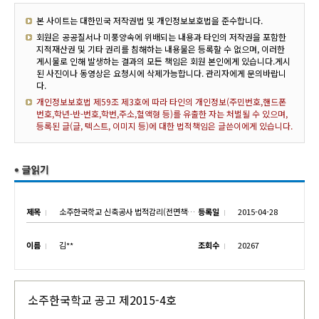
본 사이트는 대한민국 저작권법 및 개인정보보호법을 준수합니다.
회원은 공공질서나 미풍양속에 위배되는 내용과 타인의 저작권을 포함한
지적재산권 및 기타 권리를 침해하는 내용물은 등록할 수 없으며, 이러한
게시물로 인해 발생하는 결과의 모든 책임은 회원 본인에게 있습니다.게시
된 사진이나 동영상은 요청시에 삭제가능합니다. 관리자에게 문의바랍니
다.
개인정보보호법 제59조 제3호에 따라 타인의 개인정보(주민번호,핸드폰
번호,학년-반-번호,학번,주소,혈액형 등)를 유출한 자는 처벌될 수 있으며,
등록된 글(글, 텍스트, 이미지 등)에 대한 법적책임은 글쓴이에게 있습니다.
제목
소주한국학교 신축공사 법적감리(전면책임감리) 업체 선정 공고
등록일
2015-04-28
이름
김**
조회수
20267
소주한국학교 공고 제2015-4호