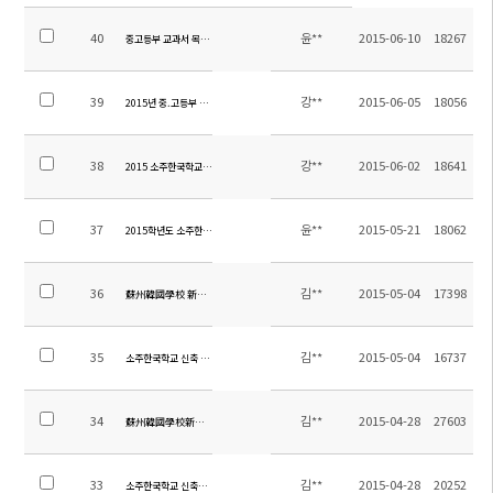
40
윤**
2015-06-10
18267
중고등부 교과서 목록 안내
39
강**
2015-06-05
18056
2015년 중.고등부 신.편입학 운영 계획
38
강**
2015-06-02
18641
2015 소주한국학교 교육과정 체험생 모집
37
윤**
2015-05-21
18062
2015학년도 소주한국학교 여름 방학 방과후 학교(중등) 신청안내
36
김**
2015-05-04
17398
蘇州韓國學校 新築 工事 入札 日程 變更
35
김**
2015-05-04
16737
소주한국학교 신축 공사 입찰 일정 변경
34
김**
2015-04-28
27603
蘇州韓國學校新建工程法定監理（全面負責監理）企業選拔緊急公告
33
김**
2015-04-28
20252
소주한국학교 신축공사 법적감리(전면책임감리) 업체 선정 공고