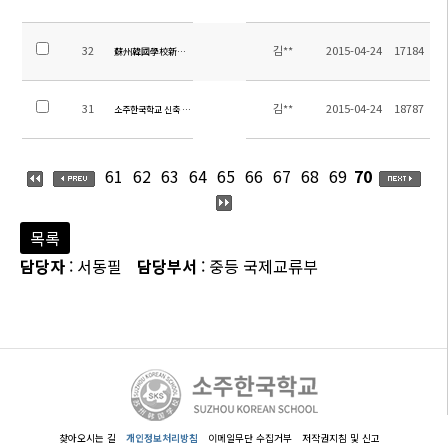
32
김**
2015-04-24
17184
蘇州韓國學校新建企業選拔緊急公告
31
김**
2015-04-24
18787
소주한국학교 신축 입찰 공고(한글)
61
62
63
64
65
66
67
68
69
70
목록
담당자
: 서동필
담당부서
: 중등 국제교류부
찾아오시는 길
개인정보처리방침
이메일무단 수집거부
저작권지침 및 신고