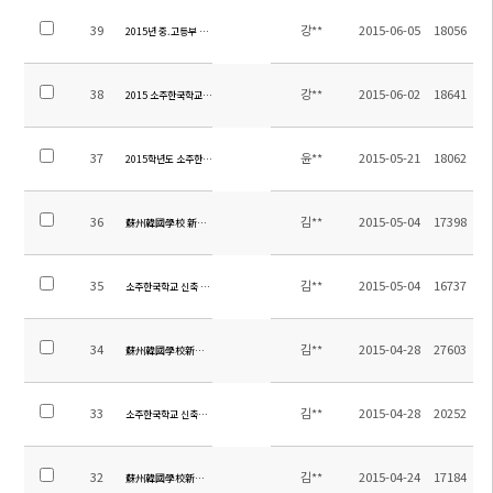
39
강**
2015-06-05
18056
2015년 중.고등부 신.편입학 운영 계획
38
강**
2015-06-02
18641
2015 소주한국학교 교육과정 체험생 모집
37
윤**
2015-05-21
18062
2015학년도 소주한국학교 여름 방학 방과후 학교(중등) 신청안내
36
김**
2015-05-04
17398
蘇州韓國學校 新築 工事 入札 日程 變更
35
김**
2015-05-04
16737
소주한국학교 신축 공사 입찰 일정 변경
34
김**
2015-04-28
27603
蘇州韓國學校新建工程法定監理（全面負責監理）企業選拔緊急公告
33
김**
2015-04-28
20252
소주한국학교 신축공사 법적감리(전면책임감리) 업체 선정 공고
32
김**
2015-04-24
17184
蘇州韓國學校新建企業選拔緊急公告