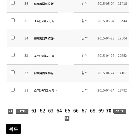
36
김**
2015-05-04
17418
蘇州韓國學校 新築 工事 入札 日程 變更
35
김**
2015-05-04
16744
소주한국학교 신축 공사 입찰 일정 변경
34
김**
2015-04-28
27604
蘇州韓國學校新建工程法定監理（全面負責監理）企業選拔緊急公告
33
김**
2015-04-28
20252
소주한국학교 신축공사 법적감리(전면책임감리) 업체 선정 공고
32
김**
2015-04-24
17187
蘇州韓國學校新建企業選拔緊急公告
31
김**
2015-04-24
18792
소주한국학교 신축 입찰 공고(한글)
61
62
63
64
65
66
67
68
69
70
목록