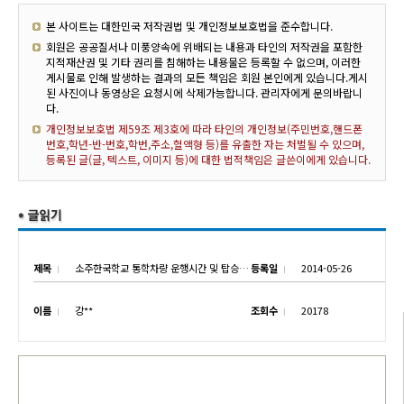
본 사이트는 대한민국 저작권법 및 개인정보보호법을 준수합니다.
회원은 공공질서나 미풍양속에 위배되는 내용과 타인의 저작권을 포함한
지적재산권 및 기타 권리를 침해하는 내용물은 등록할 수 없으며, 이러한
게시물로 인해 발생하는 결과의 모든 책임은 회원 본인에게 있습니다.게시
된 사진이나 동영상은 요청시에 삭제가능합니다. 관리자에게 문의바랍니
다.
개인정보보호법 제59조 제3호에 따라 타인의 개인정보(주민번호,핸드폰
번호,학년-반-번호,학번,주소,혈액형 등)를 유출한 자는 처벌될 수 있으며,
등록된 글(글, 텍스트, 이미지 등)에 대한 법적책임은 글쓴이에게 있습니다.
제목
소주한국학교 통학차량 운행시간 및 탑승위치 안내
등록일
2014-05-26
이름
강**
조회수
20178