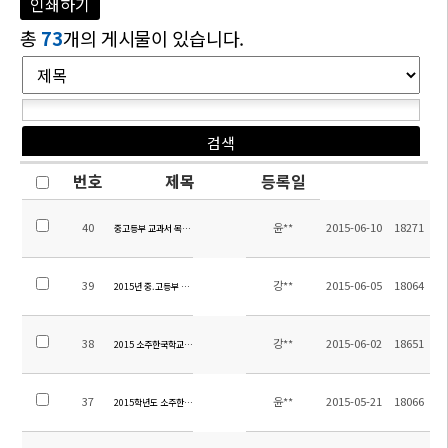
인쇄하기
총
73
개의 게시물이 있습니다.
번호
제목
등록일
40
윤**
2015-06-10
18271
중고등부 교과서 목록 안내
39
강**
2015-06-05
18064
2015년 중.고등부 신.편입학 운영 계획
38
강**
2015-06-02
18651
2015 소주한국학교 교육과정 체험생 모집
37
윤**
2015-05-21
18066
2015학년도 소주한국학교 여름 방학 방과후 학교(중등) 신청안내