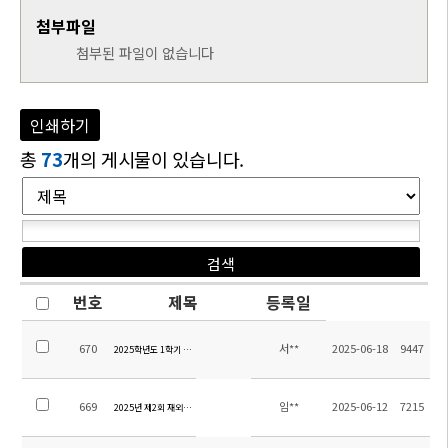
첨부파일
첨부된 파일이 없습니다
인쇄하기
총
73
개의 게시물이 있습니다.
번호
제목
등록일
670
서**
2025-06-18
9447
2025학년도 1학기 7~11학년 기말고사 시간표 및 시험 범위 안내(가정통신문)
669
임**
2025-06-12
7215
2025년 제2회 재외교욱기관 홍보 콘테스트 안내