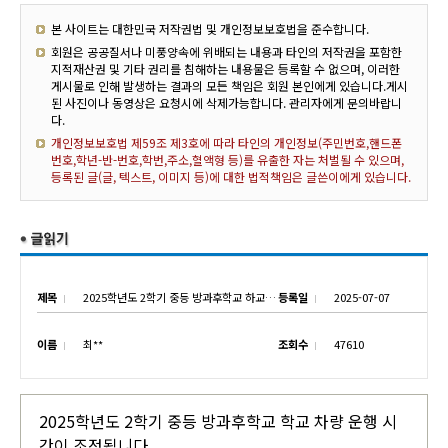
본 사이트는 대한민국 저작권법 및 개인정보보호법을 준수합니다.
회원은 공공질서나 미풍양속에 위배되는 내용과 타인의 저작권을 포함한
지적재산권 및 기타 권리를 침해하는 내용물은 등록할 수 없으며, 이러한
게시물로 인해 발생하는 결과의 모든 책임은 회원 본인에게 있습니다.게시
된 사진이나 동영상은 요청시에 삭제가능합니다. 관리자에게 문의바랍니
다.
개인정보보호법 제59조 제3호에 따라 타인의 개인정보(주민번호,핸드폰
번호,학년-반-번호,학번,주소,혈액형 등)를 유출한 자는 처벌될 수 있으며,
등록된 글(글, 텍스트, 이미지 등)에 대한 법적책임은 글쓴이에게 있습니다.
제목
2025학년도 2학기 중등 방과후학교 하교 차량 운행 시간 조정 안내
등록일
2025-07-07
이름
최**
조회수
47610
2025학년도 2학기 중등 방과후학교 학교 차량 운행 시
간이 조정됩니다.