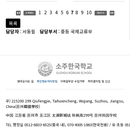
1
2
3
4
5
6
7
8
9
10
목록
담당자
: 서동필
담당부서
: 중등 국제교류부
찾아오시는 길
개인정보처리방침
이메일무단 수집거부
저작권지침 및 신고
우) 215200 299 Qiufengjie, Taihuxincheng, Wujiang, Suzhou, Jiangsu,
China(苏州韓國學校)
中国 江苏省 苏州市 吴江区 太湖新城镇 秋枫街299号 苏州韩国学校
TEL 행정실 0512-6833-6525(중국 내), 070-4005-1863(한국전용) / 유·초등 05