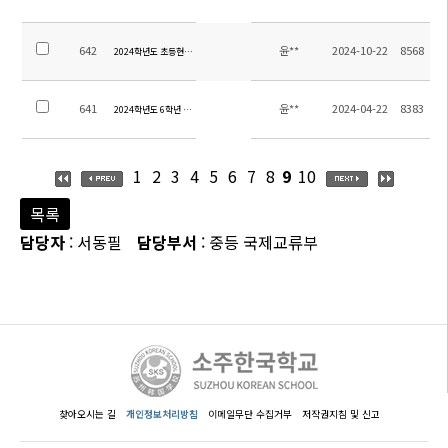
642
윤**
2024-10-22
8568
2024학년도 초등현장체험학습 교육활동비 집행내역 및 만족도 조사 결과
641
윤**
2024-04-22
8383
2024학년도 6학년 수학여행 경비 정산 안내
1
2
3
4
5
6
7
8
9
10
목록
담당자
: 서동필
담당부서
: 중등 국제교류부
찾아오시는 길
개인정보처리방침
이메일무단 수집거부
저작권지침 및 신고