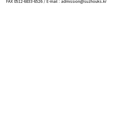
FAX 0512-6833-6526 / E-mail : admission@suzhouks.kr