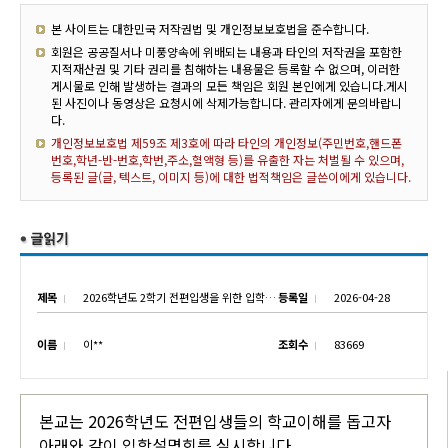
본 사이트는 대한민국 저작권법 및 개인정보보호법을 준수합니다.
회원은 공공질서나 미풍양속에 위배되는 내용과 타인의 저작권을 포함한
지적재산권 및 기타 권리를 침해하는 내용물은 등록할 수 없으며, 이러한
게시물로 인해 발생하는 결과의 모든 책임은 회원 본인에게 있습니다.게시
된 사진이나 동영상은 요청시에 삭제가능합니다. 관리자에게 문의바랍니
다.
개인정보보호법 제59조 제3호에 따라 타인의 개인정보(주민번호,핸드폰
번호,학년-반-번호,학번,주소,혈액형 등)를 유출한 자는 처벌될 수 있으며,
등록된 글(글, 텍스트, 이미지 등)에 대한 법적책임은 글쓴이에게 있습니다.
제목
2026학년도 2학기 전편입생을 위한 입학설명회 실시
등록일
2026-04-28
이름
이**
조회수
83669
본교는 2026학년도 전편입생들의 학교이해를 돕고자
아래와 같이 입학설명회를 실시합니다.