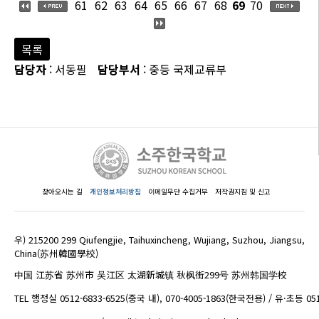
61
62
63
64
65
66
67
68
69
70
목록
담당자
: 서동필
담당부서
: 중등 국제교류부
찾아오시는 길
개인정보처리방침
이메일무단 수집거부
저작권지침 및 신고
우) 215200 299 Qiufengjie, Taihuxincheng, Wujiang, Suzhou, Jiangsu,
China(苏州韓國學校)
中国 江苏省 苏州市 吴江区 太湖新城镇 秋枫街299号 苏州韩国学校
TEL 행정실 0512-6833-6525(중국 내), 070-4005-1863(한국전용) / 유·초등 05