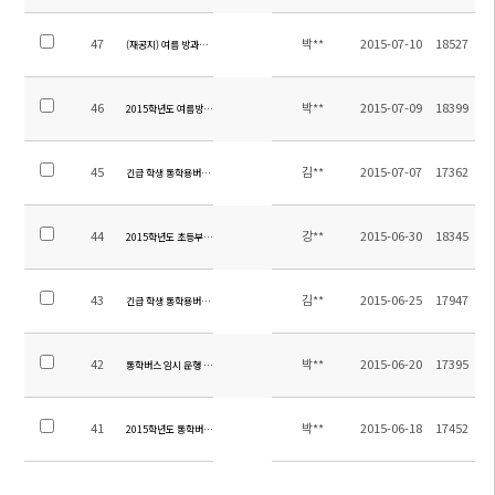
47
박**
2015-07-10
18527
(재공지) 여름 방과후수업 원구 방향 노선 재 안내
46
박**
2015-07-09
18399
2015학년도 여름방학 방과후수업 통학차량 안내
45
김**
2015-07-07
17362
긴급 학생 통학용버스 증차 임차 용역업체 선정 재공고
44
강**
2015-06-30
18345
2015학년도 초등부 신.편입학 운영계획
43
김**
2015-06-25
17947
긴급 학생 통학용버스(증차) 임차 용역업체 선정 공고
42
박**
2015-06-20
17395
통학버스 임시 운행 노선 재 공지
41
박**
2015-06-18
17452
2015학년도 통학버스 임시운행 노선 실시 안내