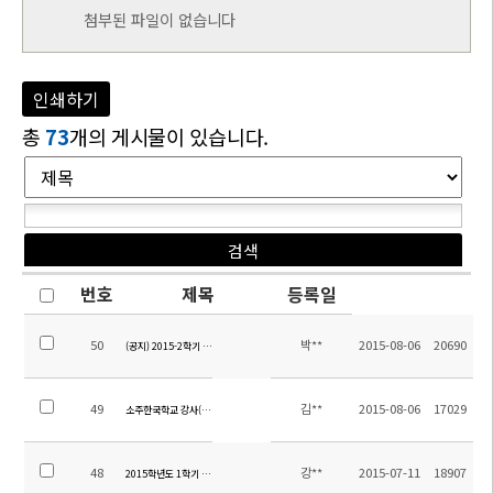
첨부된 파일이 없습니다
인쇄하기
총
73
개의 게시물이 있습니다.
번호
제목
등록일
50
박**
2015-08-06
20690
(공지) 2015-2학기 학생 통학버스 노선 공지
49
김**
2015-08-06
17029
소주한국학교 강사(중국어) 채용 공고
48
강**
2015-07-11
18907
2015학년도 1학기 소주한국학교만족도조사 결과