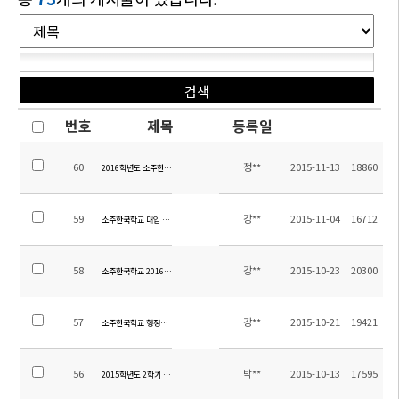
번호
제목
등록일
60
정**
2015-11-13
18860
2016학년도 소주한국학교 원어민 영어 강사 채용 공고
59
강**
2015-11-04
16712
소주한국학교 대입 최종 합격자 현황 (2015.11.2.현재)
58
강**
2015-10-23
20300
소주한국학교 2016학년도 교원 초빙 공고
57
강**
2015-10-21
19421
소주한국학교 행정실장초빙 공고문
56
박**
2015-10-13
17595
2015학년도 2학기 7호차 노선 변경 안내