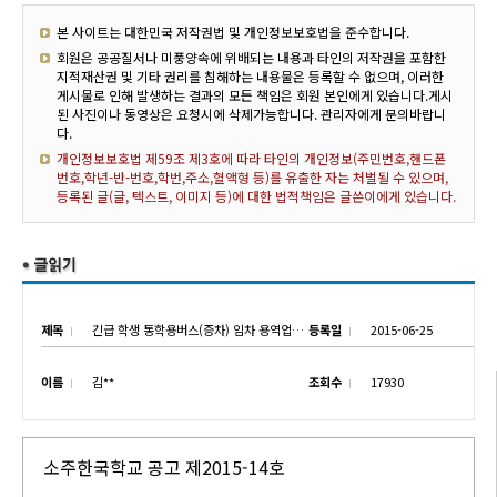
본 사이트는 대한민국 저작권법 및 개인정보보호법을 준수합니다.
회원은 공공질서나 미풍양속에 위배되는 내용과 타인의 저작권을 포함한
지적재산권 및 기타 권리를 침해하는 내용물은 등록할 수 없으며, 이러한
게시물로 인해 발생하는 결과의 모든 책임은 회원 본인에게 있습니다.게시
된 사진이나 동영상은 요청시에 삭제가능합니다. 관리자에게 문의바랍니
다.
개인정보보호법 제59조 제3호에 따라 타인의 개인정보(주민번호,핸드폰
번호,학년-반-번호,학번,주소,혈액형 등)를 유출한 자는 처벌될 수 있으며,
등록된 글(글, 텍스트, 이미지 등)에 대한 법적책임은 글쓴이에게 있습니다.
제목
긴급 학생 통학용버스(증차) 임차 용역업체 선정 공고
등록일
2015-06-25
이름
김**
조회수
17930
소주한국학교 공고 제2015-14호