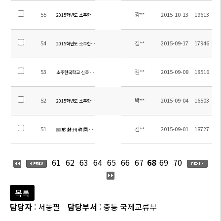
55
강**
2015-10-13
19613
2015학년도 소주한국학교 학사일정
54
김**
2015-09-17
17946
2015학년도 소주한국학교 중고등학생 수학여행 용역 입찰 공고
53
김**
2015-09-08
18516
소주한국학교 신축 초청업체 선정 입찰 공고
52
박**
2015-09-04
16503
2015학년도 소주한국학교 행정직원 채용 공고
51
김**
2015-09-01
18727
關 於 蘇 州 韓 國 學 校 新 建 招 標 邀 請 書
61
62
63
64
65
66
67
68
69
70
목록
담당자
: 서동필
담당부서
: 중등 국제교류부