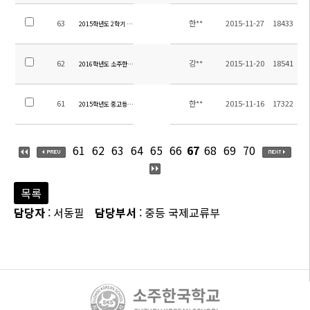
63
한**
2015-11-27
18433
2015학년도 2학기 학업성적평가계획
62
강**
2015-11-20
18541
2016학년도 소주한국학교 중등시간강사 채용 공고
61
한**
2015-11-16
17322
2015학년도 중고등부 수학여행 만족도 조사 결과 안내
61
62
63
64
65
66
67
68
69
70
목록
담당자
: 서동필
담당부서
: 중등 국제교류부