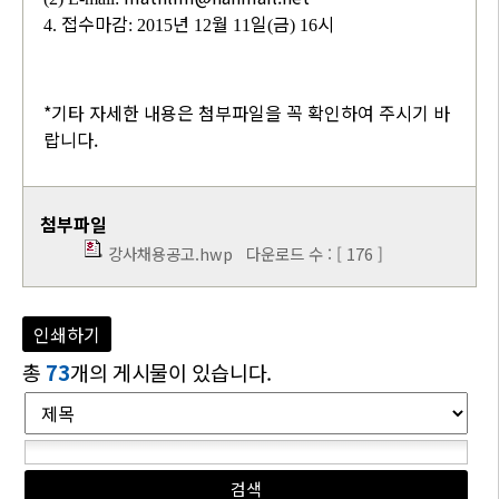
접수마감
년
월
일
금
시
4.
: 2015
12
11
(
) 16
*기타 자세한 내용은 첨부파일을 꼭 확인하여 주시기 바
랍니다.
첨부파일
강사채용공고.hwp
다운로드 수 : [ 176 ]
인쇄하기
총
73
개의 게시물이 있습니다.