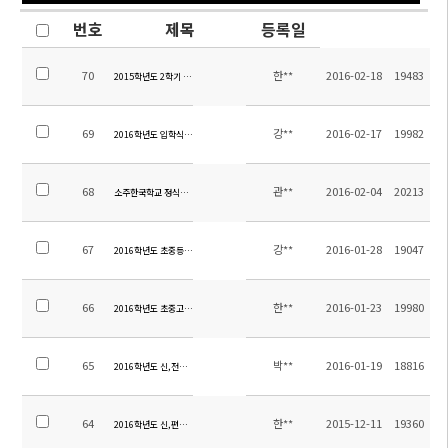
번호
제목
등록일
70
한**
2016-02-18
19483
2015학년도 2학기 소주한국학교 만족도 조사 결과
69
강**
2016-02-17
19982
2016학년도 입학식 및 개학식 안내
68
관**
2016-02-04
20213
소주한국학교 정식전기 인입공사 입찰 공고
67
강**
2016-01-28
19047
2016학년도 초중등 입학원서 양식
66
한**
2016-01-23
19980
2016학년도 초중고등학교 교과서 및 교육자료 목록 안내
65
박**
2016-01-19
18816
2016학년도 신,전입생 입학서류 및 학비안내
64
한**
2015-12-11
19360
2016학년도 신,편입학시험 운영계획 공지