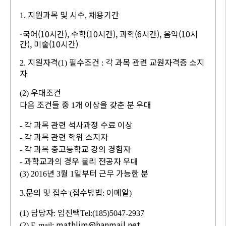
지원과목 및 시수
채용기간
1.
,
-국어(10시간), 수학(10시간), 과학(6시간), 음악(10시
간), 미술(10시간)
지원자격
필수조건
각 과목 관련 교원자격증 소지
2.
(1)
:
자
우대조건
(2)
다음 조건들 중
개 이상을 갖춘 분 우대
1
각 과목 관련 석사과정 수료 이상
-
각 과목 관련 학위 소지자
-
각 과목 중고등학교 강의 경험자
-
과학교과의 경우 물리 전공자 우대
-
년
월
일부터 근무 가능한 분
(3) 2016
3
1
문의 및 접수
접수방법
이메일
3.
(
:
)
담당자
임진택
(1)
:
Tel:(185)5047-2937
mathlim@hanmail.net
(2) E-mail: