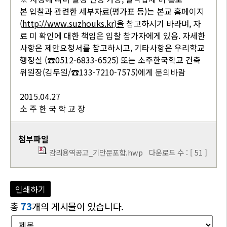
본 입찰과 관련한 세부자료(평가표 등)는 본교 홈페이지
(
http://www.suzhouks.kr)
을
참고하시기 바라며, 자
료 미 확인에 대한 책임은 입찰 참가자에게 있음. 자세한
사항은 제안요청서를 참고하시고, 기타사항은 우리학교
행정실 (☎0512-6833-6525) 또는 소주한국학교 건축
위원장(김두원/☎133-7210-7575)에게 문의바람
2015.04.27
소 주 한 국 학 교 장
첨부파일
감리용역공고_기안문포함.hwp
다운로드 수 : [ 51 ]
인쇄하기
총
73
개의 게시물이 있습니다.