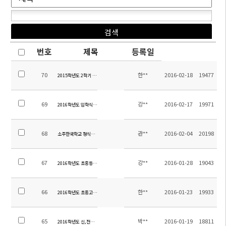
번호
제목
등록일
70
한**
2016-02-18
19477
2015학년도 2학기 소주한국학교 만족도 조사 결과
69
강**
2016-02-17
19971
2016학년도 입학식 및 개학식 안내
68
관**
2016-02-04
20198
소주한국학교 정식전기 인입공사 입찰 공고
67
강**
2016-01-28
19043
2016학년도 초중등 입학원서 양식
66
한**
2016-01-23
19933
2016학년도 초중고등학교 교과서 및 교육자료 목록 안내
65
박**
2016-01-19
18811
2016학년도 신,전입생 입학서류 및 학비안내