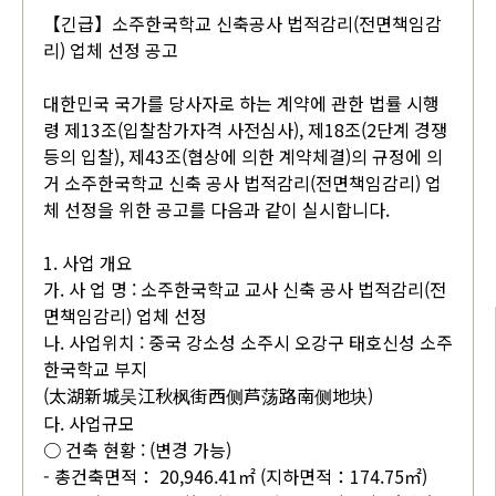
【긴급】소주한국학교 신축공사 법적감리(전면책임감
리) 업체 선정 공고
대한민국 국가를 당사자로 하는 계약에 관한 법률 시행
령 제13조(입찰참가자격 사전심사), 제18조(2단계 경쟁
등의 입찰), 제43조(협상에 의한 계약체결)의 규정에 의
거 소주한국학교 신축 공사 법적감리(전면책임감리) 업
체 선정을 위한 공고를 다음과 같이 실시합니다.
1. 사업 개요
가. 사 업 명 : 소주한국학교 교사 신축 공사 법적감리(전
면책임감리) 업체 선정
나. 사업위치 : 중국 강소성 소주시 오강구 태호신성 소주
한국학교 부지
(太湖新城吴江秋枫街西侧芦荡路南侧地块)
다. 사업규모
○ 건축 현황 : (변경 가능)
- 총건축면적： 20,946.41㎡ (지하면적：174.75㎡)