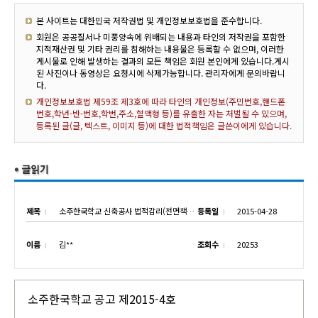
본 사이트는 대한민국 저작권법 및 개인정보보호법을 준수합니다.
회원은 공공질서나 미풍양속에 위배되는 내용과 타인의 저작권을 포함한
지적재산권 및 기타 권리를 침해하는 내용물은 등록할 수 없으며, 이러한
게시물로 인해 발생하는 결과의 모든 책임은 회원 본인에게 있습니다.게시
된 사진이나 동영상은 요청시에 삭제가능합니다. 관리자에게 문의바랍니
다.
개인정보보호법 제59조 제3호에 따라 타인의 개인정보(주민번호,핸드폰
번호,학년-반-번호,학번,주소,혈액형 등)를 유출한 자는 처벌될 수 있으며,
등록된 글(글, 텍스트, 이미지 등)에 대한 법적책임은 글쓴이에게 있습니다.
제목
소주한국학교 신축공사 법적감리(전면책임감리) 업체 선정 공고
등록일
2015-04-28
이름
김**
조회수
20253
소주한국학교 공고 제2015-4호