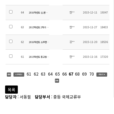
64
한**
2015-12-11
19347
2016학년도 신,편입학시험 운영계획 공지
63
한**
2015-11-27
18433
2015학년도 2학기 학업성적평가계획
62
강**
2015-11-20
18536
2016학년도 소주한국학교 중등시간강사 채용 공고
61
한**
2015-11-16
17320
2015학년도 중고등부 수학여행 만족도 조사 결과 안내
61
62
63
64
65
66
67
68
69
70
목록
담당자
: 서동필
담당부서
: 중등 국제교류부