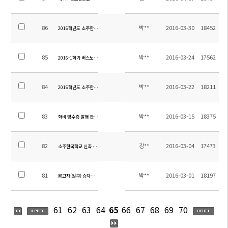
86
박**
2016-03-30
18452
2016학년도 소주한국학교 행정직원(중국회계담당) 초빙 공고
85
박**
2016-03-24
17562
2016-1학기 버스노선 수정 안내
84
박**
2016-03-22
18211
2016학년도 소주한국학교 행정직원 초빙 공고
83
박**
2016-03-15
18375
학비 영수증 발행 관련 안내
82
강**
2016-03-04
17473
소주한국학교 신축 조경 공사 입찰 공고(긴급)
81
박**
2016-03-01
18197
봉고차(원구) 승차장소 안내
61
62
63
64
65
66
67
68
69
70