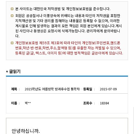
본 사이트는 대한민국 저작권법 및 개인정보보호법을 준수합니다.
회원은 공공질서나 미풍양속에 위배되는 내용과 타인의 저작권을 포함한
지적재산권 및 기타 권리를 침해하는 내용물은 등록할 수 없으며, 이러한
게시물로 인해 발생하는 결과의 모든 책임은 회원 본인에게 있습니다.게시
된 사진이나 동영상은 요청시에 삭제가능합니다. 관리자에게 문의바랍니
다.
개인정보보호법 제59조 제3호에 따라 타인의 개인정보(주민번호,핸드폰
번호,학년-반-번호,학번,주소,혈액형 등)를 유출한 자는 처벌될 수 있으며,
등록된 글(글, 텍스트, 이미지 등)에 대한 법적책임은 글쓴이에게 있습니다.
제목
2015학년도 여름방학 방과후수업 통학차량 안내
등록일
2015-07-09
이름
박**
조회수
18384
안녕하십니까.