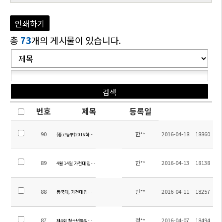
인쇄하기
총
73
개의 게시물이 있습니다.
번호
제목
등록일
90
한**
2016-04-18
18860
(중고등부)2016학년도 1학기 학업성적평가계획
89
한**
2016-04-13
18138
4월 14일 가천대 입학 설명회 차량 운행 안내
88
한**
2016-04-11
18257
동국대, 가천대 입학 설명회 안내
87
정**
2016-04-07
18494
제4회 청소년통일축제 참가 버스 탑승 안내