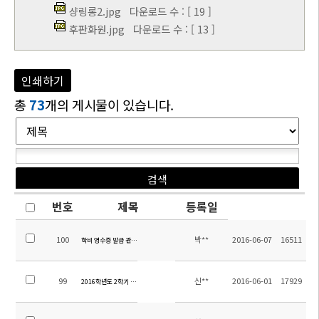
샹링롱2.jpg
다운로드 수 : [ 19 ]
후판화원.jpg
다운로드 수 : [ 13 ]
인쇄하기
총
73
개의 게시물이 있습니다.
번호
제목
등록일
100
박**
2016-06-07
16511
학비 영수증 발급 관련 변동사항 안내
99
신**
2016-06-01
17929
2016학년도 2학기 초, 중, 고등부 신, 편입학시험 시행 계획 안내