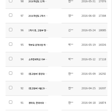
98
한**
2016-05-31
17076
2016학년도 12학년 기말고사 안내 가정통신문
97
정**
2016-06-03
17384
2016학년도 2학기 소주한국학교 원어민 영어 강사 채용
96
신**
2016-05-24
18085
1학기 중, 고등부 현장체험학습 만족도 설문 조사 결과 안내
95
박**
2016-05-19
16536
학부모 공개수업 차량지원 안내
94
박**
2016-05-12
17118
소주한국학교 기부금 명단 확인용 공지
93
한**
2016-05-09
16292
(중고등부) 중앙대 입시 설명회 안내
92
한**
2016-04-25
16307
(중고등부) 4월 29일 과학경시대회 안내
91
한**
2016-04-18
16874
경희대, 한국외대 입시 설명회 안내 및 차량 운행 시간 공지