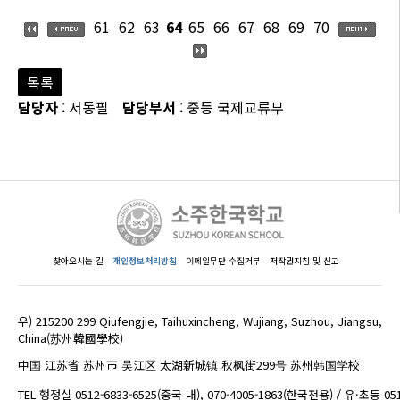
61
62
63
64
65
66
67
68
69
70
목록
담당자
: 서동필
담당부서
: 중등 국제교류부
찾아오시는 길
개인정보처리방침
이메일무단 수집거부
저작권지침 및 신고
우) 215200 299 Qiufengjie, Taihuxincheng, Wujiang, Suzhou, Jiangsu,
China(苏州韓國學校)
中国 江苏省 苏州市 吴江区 太湖新城镇 秋枫街299号 苏州韩国学校
TEL 행정실 0512-6833-6525(중국 내), 070-4005-1863(한국전용) / 유·초등 05