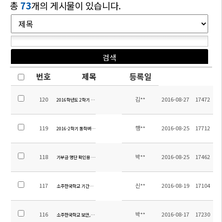
총
73
개의 게시물이 있습니다.
번호
제목
등록일
120
김**
2016-08-27
17472
2016학년도 2학기 시정안내 및 중등 시간표 안내 가정통신문
119
행**
2016-08-25
17712
2016-2학기 통학버스노선 초안 공지
118
박**
2016-08-25
17462
기부금 명단 확인용 공지(2011년 ~ 2016년 8월 24일까지)
117
신**
2016-08-19
17104
소주한국학교 기간제 교사(중국어) 채용 공고
116
박**
2016-08-17
17230
소주한국학교 보안,경비업체 (최저가)입찰 공고<保安公司>