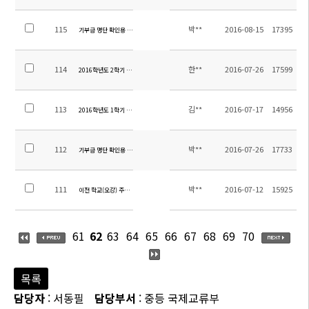
115
박**
2016-08-15
17395
기부금 명단 확인용 공지 (2016.08.15 까지)
114
한**
2016-07-26
17599
2016학년도 2학기 중고등부 교과서 목록 안내
113
김**
2016-07-17
14956
2016학년도 1학기 학교 만족도 조사 결과
112
박**
2016-07-26
17733
기부금 명단 확인용 공지(2011년~2016년 7월 26일까지)
111
박**
2016-07-12
15925
이전 학교(오강) 주소 안내
61
62
63
64
65
66
67
68
69
70
목록
담당자
: 서동필
담당부서
: 중등 국제교류부