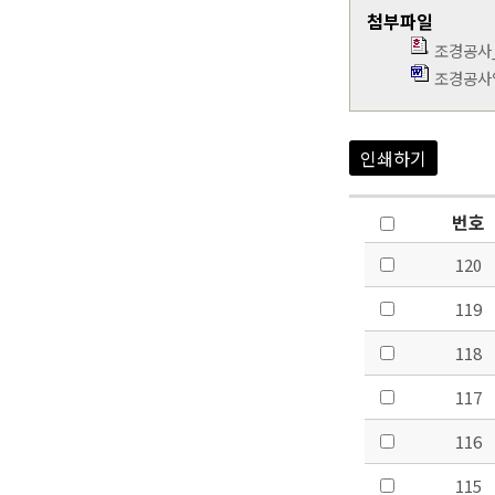
첨부파일
조경공사
조경공사입
인쇄하기
번호
120
119
118
117
116
115