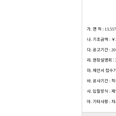
가
면 적
.
: 13,557
나
기초금액
￥
.
:
다
공고기간
.
: 20
라. 현장설명회 :
마
제안서 접수
.
바
공사기간
착
.
:
사
입찰방식
제
.
:
아
기타사항
자
.
: