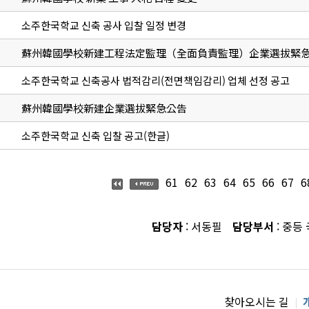
소주한국학교 신축 공사 입찰 일정 변경
蘇州韓國學校新建工程法定監理（全面負責監理）企業選拔緊
소주한국학교 신축공사 법적감리(전면책임감리) 업체 선정 공고
蘇州韓國學校新建企業選拔緊急公告
소주한국학교 신축 입찰 공고(한글)
61
62
63
64
65
66
67
6
담당자
: 서동필
담당부서
: 중등
찾아오시는 길