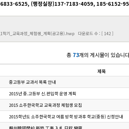
6833-6525, (행정실장)137-7183-4059, 185-6152-9
5_1학기_교육과정_체험생_계획(공고용).hwp
다운로드 수 : [ 142 ]
총
73
개의 게시물이 있습니다
제목
중고등부 교과서 목록 안내
2015년 중.고등부 신.편입학 운영 계획
2015 소주한국학교 교육과정 체험생 모집
2015학년도 소주한국학교 여름 방학 방과후 학교(중등) 신청안내
蘇州韓國學校 新築 工事 入札 日程 變更