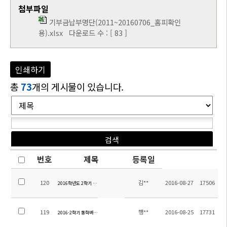
첨부파일
기부금납부명단(2011~20160706_홈피확인
용).xlsx
다운로드 수 : [ 83 ]
인쇄하기
총
73
개의 게시물이 있습니다.
번호
제목
등록일
120
김**
2016-08-27
17506
2016학년도 2학기 시정안내 및 중등 시간표 안내 가정통신문
119
행**
2016-08-25
17731
2016-2학기 통학버스노선 초안 공지