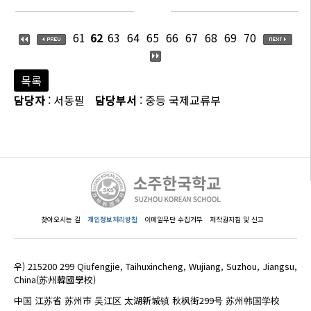
61
62
63
64
65
66
67
68
69
70
목록
담당자
: 서동필
담당부서
: 중등 국제교류부
찾아오시는 길
개인정보처리방침
이메일무단 수집거부
저작권지침 및 신고
우) 215200 299 Qiufengjie, Taihuxincheng, Wujiang, Suzhou, Jiangsu,
China(苏州韓國學校)
中国 江苏省 苏州市 吴江区 太湖新城镇 秋枫街299号 苏州韩国学校