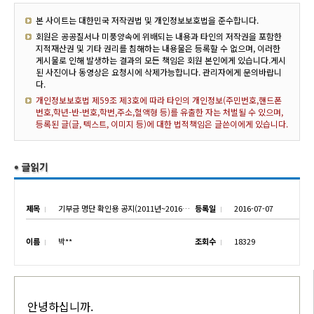
본 사이트는 대한민국 저작권법 및 개인정보보호법을 준수합니다.
회원은 공공질서나 미풍양속에 위배되는 내용과 타인의 저작권을 포함한
지적재산권 및 기타 권리를 침해하는 내용물은 등록할 수 없으며, 이러한
게시물로 인해 발생하는 결과의 모든 책임은 회원 본인에게 있습니다.게시
된 사진이나 동영상은 요청시에 삭제가능합니다. 관리자에게 문의바랍니
다.
개인정보보호법 제59조 제3호에 따라 타인의 개인정보(주민번호,핸드폰
번호,학년-반-번호,학번,주소,혈액형 등)를 유출한 자는 처벌될 수 있으며,
등록된 글(글, 텍스트, 이미지 등)에 대한 법적책임은 글쓴이에게 있습니다.
제목
기부금 명단 확인용 공지(2011년~2016년7월6일까지)
등록일
2016-07-07
이름
박**
조회수
18329
안녕하십니까.