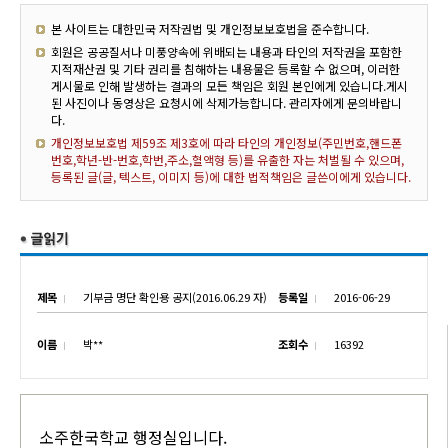
본 사이트는 대한민국 저작권법 및 개인정보보호법을 준수합니다.
회원은 공공질서나 미풍양속에 위배되는 내용과 타인의 저작권을 포함한
지적재산권 및 기타 권리를 침해하는 내용물은 등록할 수 없으며, 이러한
게시물로 인해 발생하는 결과의 모든 책임은 회원 본인에게 있습니다.게시
된 사진이나 동영상은 요청시에 삭제가능합니다. 관리자에게 문의바랍니
다.
개인정보보호법 제59조 제3호에 따라 타인의 개인정보(주민번호,핸드폰
번호,학년-반-번호,학번,주소,혈액형 등)를 유출한 자는 처벌될 수 있으며,
등록된 글(글, 텍스트, 이미지 등)에 대한 법적책임은 글쓴이에게 있습니다.
제목
기부금 명단 확인용 공지(2016.06.29 자)
등록일
2016-06-29
이름
박**
조회수
16392
소주한국학교 행정실입니다.