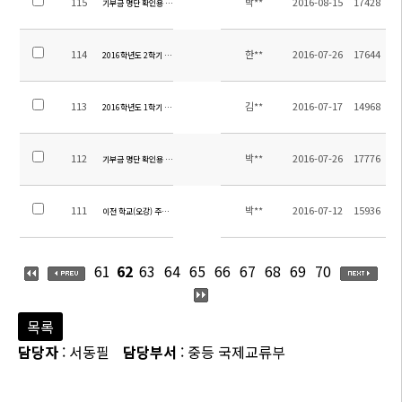
115
박**
2016-08-15
17428
기부금 명단 확인용 공지 (2016.08.15 까지)
114
한**
2016-07-26
17644
2016학년도 2학기 중고등부 교과서 목록 안내
113
김**
2016-07-17
14968
2016학년도 1학기 학교 만족도 조사 결과
112
박**
2016-07-26
17776
기부금 명단 확인용 공지(2011년~2016년 7월 26일까지)
111
박**
2016-07-12
15936
이전 학교(오강) 주소 안내
61
62
63
64
65
66
67
68
69
70
목록
담당자
: 서동필
담당부서
: 중등 국제교류부