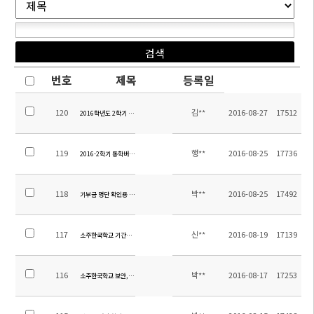
번호
제목
등록일
120
김**
2016-08-27
17512
2016학년도 2학기 시정안내 및 중등 시간표 안내 가정통신문
119
행**
2016-08-25
17736
2016-2학기 통학버스노선 초안 공지
118
박**
2016-08-25
17492
기부금 명단 확인용 공지(2011년 ~ 2016년 8월 24일까지)
117
신**
2016-08-19
17139
소주한국학교 기간제 교사(중국어) 채용 공고
116
박**
2016-08-17
17253
소주한국학교 보안,경비업체 (최저가)입찰 공고<保安公司>