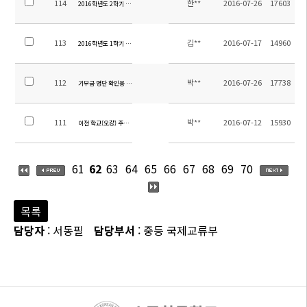
114
한**
2016-07-26
17603
2016학년도 2학기 중고등부 교과서 목록 안내
113
김**
2016-07-17
14960
2016학년도 1학기 학교 만족도 조사 결과
112
박**
2016-07-26
17738
기부금 명단 확인용 공지(2011년~2016년 7월 26일까지)
111
박**
2016-07-12
15930
이전 학교(오강) 주소 안내
61
62
63
64
65
66
67
68
69
70
목록
담당자
: 서동필
담당부서
: 중등 국제교류부