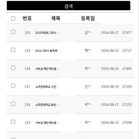
번호
제목
등록일
120
김**
2016-08-27
17477
2016학년도 2학기 시정안내 및 중등 시간표 안내 가정통신문
119
행**
2016-08-25
17717
2016-2학기 통학버스노선 초안 공지
118
박**
2016-08-25
17465
기부금 명단 확인용 공지(2011년 ~ 2016년 8월 24일까지)
117
신**
2016-08-19
17109
소주한국학교 기간제 교사(중국어) 채용 공고
116
박**
2016-08-17
17235
소주한국학교 보안,경비업체 (최저가)입찰 공고<保安公司>
115
박**
2016-08-15
17398
기부금 명단 확인용 공지 (2016.08.15 까지)