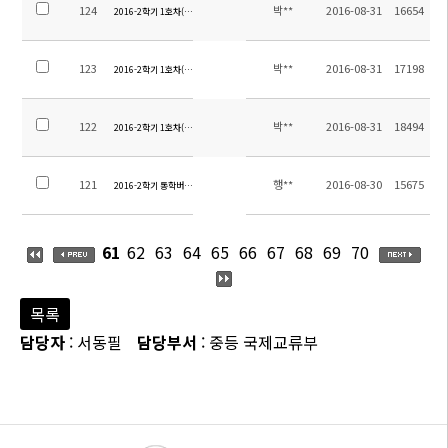
124
박**
2016-08-31
16654
2016-2학기 1호차(후동지역) 탑승장소 안내-2
123
박**
2016-08-31
17198
2016-2학기 1호차(후동지역) 탑승장소 안내-1
122
박**
2016-08-31
18494
2016-2학기 1호차(야걸지역) 탑승장소 안내
121
행**
2016-08-30
15675
2016-2학기 통학버스노선 최종공지
61
62
63
64
65
66
67
68
69
70
목록
담당자
: 서동필
담당부서
: 중등 국제교류부