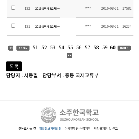
132
박**
2016-08-31
17582
2016-2학기 3호차(후판지역) 탑승장소 안내
131
박**
2016-08-31
16234
2016-2학기 2호차(후시지역) 탑승장소 안내-3
51
52
53
54
55
56
57
58
59
60
목록
담당자
: 서동필
담당부서
: 중등 국제교류부
찾아오시는 길
개인정보처리방침
이메일무단 수집거부
저작권지침 및 신고