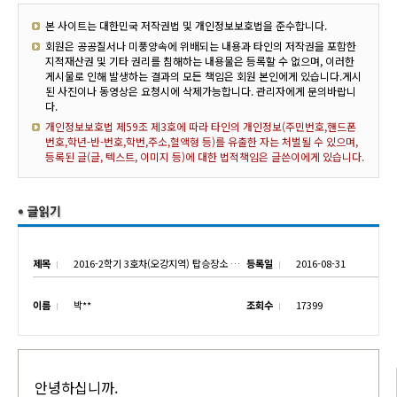
본 사이트는 대한민국 저작권법 및 개인정보보호법을 준수합니다.
회원은 공공질서나 미풍양속에 위배되는 내용과 타인의 저작권을 포함한
지적재산권 및 기타 권리를 침해하는 내용물은 등록할 수 없으며, 이러한
게시물로 인해 발생하는 결과의 모든 책임은 회원 본인에게 있습니다.게시
된 사진이나 동영상은 요청시에 삭제가능합니다. 관리자에게 문의바랍니
다.
개인정보보호법 제59조 제3호에 따라 타인의 개인정보(주민번호,핸드폰
번호,학년-반-번호,학번,주소,혈액형 등)를 유출한 자는 처벌될 수 있으며,
등록된 글(글, 텍스트, 이미지 등)에 대한 법적책임은 글쓴이에게 있습니다.
제목
2016-2학기 3호차(오강지역) 탑승장소 안내
등록일
2016-08-31
이름
박**
조회수
17399
안녕하십니까.